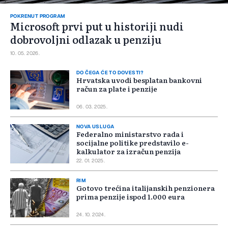
POKRENUT PROGRAM
Microsoft prvi put u historiji nudi
dobrovoljni odlazak u penziju
10. 05. 2026.
DO ČEGA ĆE TO DOVESTI?
Hrvatska uvodi besplatan bankovni
račun za plate i penzije
06. 03. 2025.
NOVA USLUGA
Federalno ministarstvo rada i
socijalne politike predstavilo e-
kalkulator za izračun penzija
22. 01. 2025.
RIM
Gotovo trećina italijanskih penzionera
prima penzije ispod 1.000 eura
24. 10. 2024.