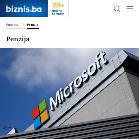
20+
godina
sa vama
Početna
Penzija
Penzija