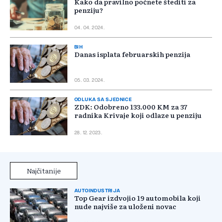
Kako da pravilno počnete štediti za
penziju?
04. 04. 2024.
BIH
Danas isplata februarskih penzija
05. 03. 2024.
ODLUKA SA SJEDNICE
ZDK: Odobreno 133.000 KM za 37
radnika Krivaje koji odlaze u penziju
28. 12. 2023.
Najčitanije
AUTOINDUSTRIJA
Top Gear izdvojio 19 automobila koji
nude najviše za uloženi novac