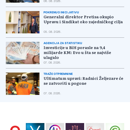
06. 08. 2026.
POKRENUO INICIJATIVU
Generalni direktor Pretisa okupio
Upravu i Sindikat oko zajedničkog cilja
05. 08. 2026.
AGENCIJA ZA STATISTIKU
Investicije u BiH porasle na 9,4
milijarde KM: Evo u šta se najviše
ulagalo
07. 08. 2026.
TRAŽE OTPREMNINE
Ultimatum upravi: Radnici Željezare će
se zatvoriti u pogone
07. 08. 2026.