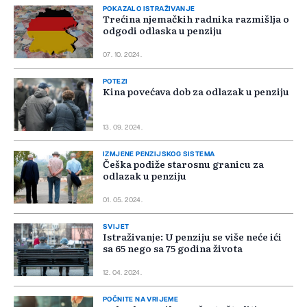
POKAZALO ISTRAŽIVANJE
Trećina njemačkih radnika razmišlja o
odgodi odlaska u penziju
07. 10. 2024.
POTEZI
Kina povećava dob za odlazak u penziju
13. 09. 2024.
IZMJENE PENZIJSKOG SISTEMA
Češka podiže starosnu granicu za
odlazak u penziju
01. 05. 2024.
SVIJET
Istraživanje: U penziju se više neće ići
sa 65 nego sa 75 godina života
12. 04. 2024.
POČNITE NA VRIJEME