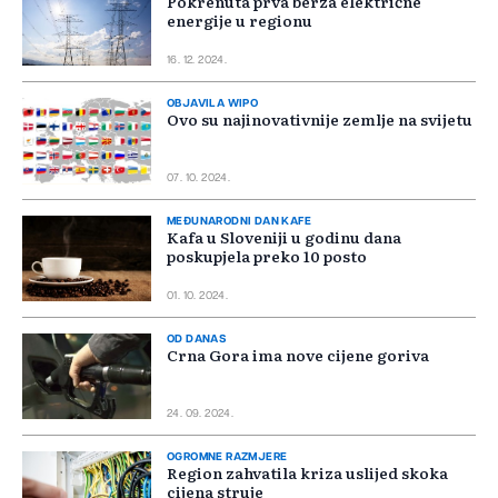
Pokrenuta prva berza električne
energije u regionu
16. 12. 2024.
OBJAVILA WIPO
Ovo su najinovativnije zemlje na svijetu
07. 10. 2024.
MEĐUNARODNI DAN KAFE
Kafa u Sloveniji u godinu dana
poskupjela preko 10 posto
01. 10. 2024.
OD DANAS
Crna Gora ima nove cijene goriva
24. 09. 2024.
OGROMNE RAZMJERE
Region zahvatila kriza uslijed skoka
cijena struje