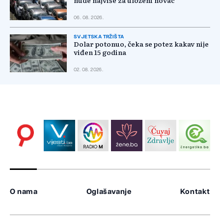
nude najviše za uloženi novac
06. 08. 2026.
SVJETSKA TRŽIŠTA
Dolar potonuo, čeka se potez kakav nije
viđen 15 godina
02. 08. 2026.
O nama
Oglašavanje
Kontakt