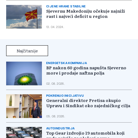
CIJENE HRANE STABILNE
Sjevernu Makedoniju očekuje najniži
rast i najveći deficit u region
13. 04. 2024.
Najčitanije
ENERGETSKA KOMPANIJA
BP nakon 60 godina napušta Sjeverno
more i prodaje naftna polja
02. 08. 2026.
POKRENUO INICIJATIVU
Generalni direktor Pretisa okupio
Upravu i Sindikat oko zajedničkog cilja
05. 08. 2026.
AUTOINDUSTRIJA
Top Gear izdvojio 19 automobila koji