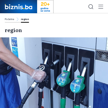
20+
godina
sa vama
Početna
region
region