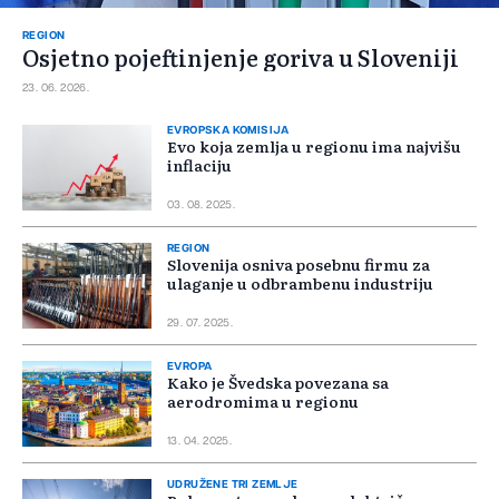
REGION
Osjetno pojeftinjenje goriva u Sloveniji
23. 06. 2026.
EVROPSKA KOMISIJA
Evo koja zemlja u regionu ima najvišu
inflaciju
03. 08. 2025.
REGION
Slovenija osniva posebnu firmu za
ulaganje u odbrambenu industriju
29. 07. 2025.
EVROPA
Kako je Švedska povezana sa
aerodromima u regionu
13. 04. 2025.
UDRUŽENE TRI ZEMLJE