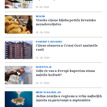
18. 09. 2024.
REGION
Visoke cijene hljeba potiču hrvatsko
nezadovoljstvo
26. 08. 2024.
KVADRAT 2.000 EURA
Cijene stanova u Crnoj Gori nastavile
rasti
07. 08. 2024.
INVESTICIJE
Gdje će vas u Evropi kupovina stana
najviše koštati?
25. 07. 2024.
MEĐU 15 NAJBOLJIH
Jedna zemlja u regionu u vrhu najboljih
mjesta za putovanje u septembru