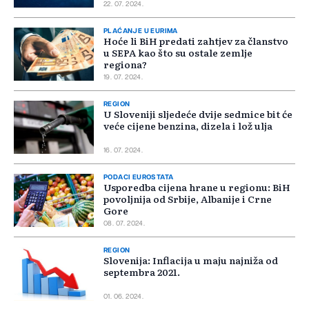
22. 07. 2024.
PLAĆANJE U EURIMA
Hoće li BiH predati zahtjev za članstvo
u SEPA kao što su ostale zemlje
regiona?
19. 07. 2024.
REGION
U Sloveniji sljedeće dvije sedmice bit će
veće cijene benzina, dizela i lož ulja
16. 07. 2024.
PODACI EUROSTATA
Usporedba cijena hrane u regionu: BiH
povoljnija od Srbije, Albanije i Crne
Gore
08. 07. 2024.
REGION
Slovenija: Inflacija u maju najniža od
septembra 2021.
01. 06. 2024.