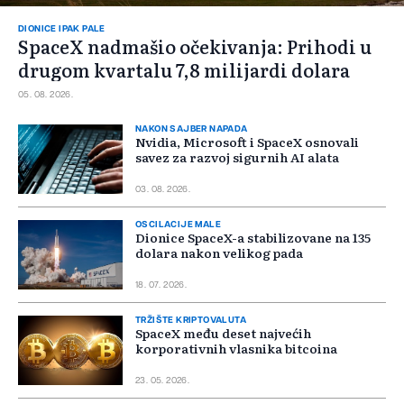
DIONICE IPAK PALE
SpaceX nadmašio očekivanja: Prihodi u
drugom kvartalu 7,8 milijardi dolara
05. 08. 2026.
NAKON SAJBER NAPADA
Nvidia, Microsoft i SpaceX osnovali
savez za razvoj sigurnih AI alata
03. 08. 2026.
OSCILACIJE MALE
Dionice SpaceX-a stabilizovane na 135
dolara nakon velikog pada
18. 07. 2026.
TRŽIŠTE KRIPTOVALUTA
SpaceX među deset najvećih
korporativnih vlasnika bitcoina
23. 05. 2026.