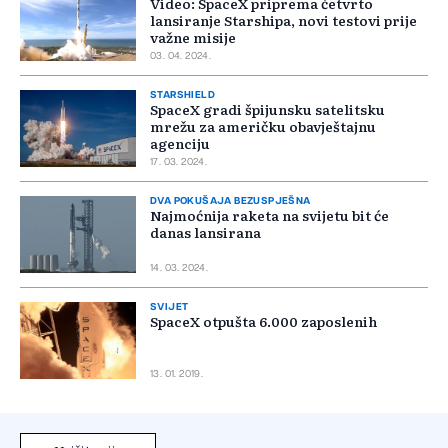
Video: SpaceX priprema četvrto
lansiranje Starshipa, novi testovi prije
važne misije
03. 04. 2024.
STARSHIELD
SpaceX gradi špijunsku satelitsku
mrežu za američku obavještajnu
agenciju
17. 03. 2024.
DVA POKUŠAJA BEZUSPJEŠNA
Najmoćnija raketa na svijetu bit će
danas lansirana
14. 03. 2024.
SVIJET
SpaceX otpušta 6.000 zaposlenih
13. 01. 2019.