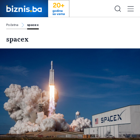
20+
godina
sa vama
Početna
spacex
spacex