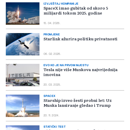
IZVJEŠTAJ KOMPANIJE
SpaceX imao gubitak od skoro 5
milijardi tokom 2025. godine
15. 04. 2026.
PROMJENE
Starlink ažurira politiku privatnosti
06. 02. 2026.
EVO KO JE NA PRVOM MJESTU
Tesla nije više Muskova najvrijednija
imovina
20. 03. 2025.
SPACEX
Starship izveo šesti probni let: Uz
Muska lansiranje gledao i Trump
20. 11. 2024.
STATIČKI TEST