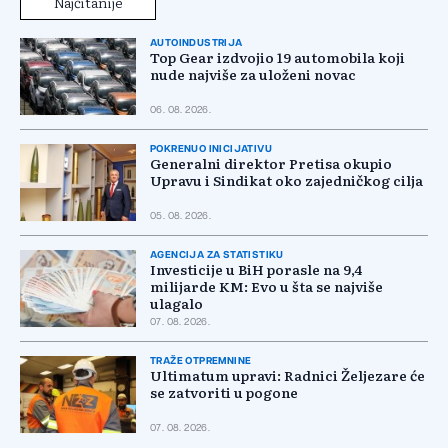
Najčitanije
AUTOINDUSTRIJA
Top Gear izdvojio 19 automobila koji
nude najviše za uloženi novac
06. 08. 2026.
POKRENUO INICIJATIVU
Generalni direktor Pretisa okupio
Upravu i Sindikat oko zajedničkog cilja
05. 08. 2026.
AGENCIJA ZA STATISTIKU
Investicije u BiH porasle na 9,4
milijarde KM: Evo u šta se najviše
ulagalo
07. 08. 2026.
TRAŽE OTPREMNINE
Ultimatum upravi: Radnici Željezare će
se zatvoriti u pogone
07. 08. 2026.