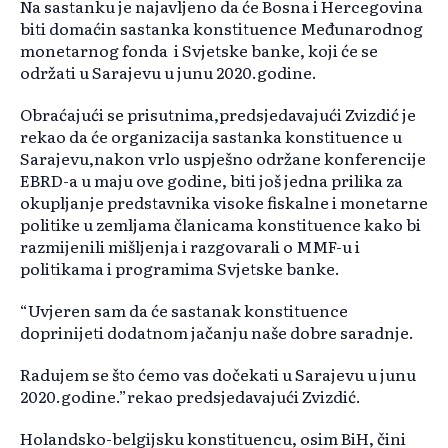
Na sastanku je najavljeno da će Bosna i Hercegovina
biti domaćin sastanka konstituence Međunarodnog
monetarnog fonda i Svjetske banke, koji će se
održati u Sarajevu u junu 2020.godine.
Obraćajući se prisutnima,predsjedavajući Zvizdić je
rekao da će organizacija sastanka konstituence u
Sarajevu,nakon vrlo uspješno održane konferencije
EBRD-a u maju ove godine, biti još jedna prilika za
okupljanje predstavnika visoke fiskalne i monetarne
politike u zemljama članicama konstituence kako bi
razmijenili mišljenja i razgovarali o MMF-u i
politikama i programima Svjetske banke.
“Uvjeren sam da će sastanak konstituence
doprinijeti dodatnom jačanju naše dobre saradnje.
Radujem se što ćemo vas dočekati u Sarajevu u junu
2020.godine.”rekao predsjedavajući Zvizdić.
Holandsko-belgijsku konstituencu, osim BiH, čini