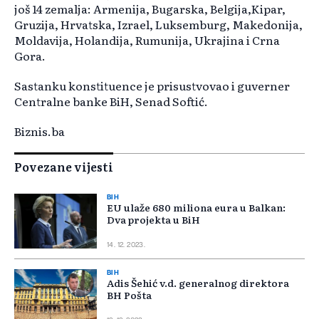
još 14 zemalja: Armenija, Bugarska, Belgija,Kipar,
Gruzija, Hrvatska, Izrael, Luksemburg, Makedonija,
Moldavija, Holandija, Rumunija, Ukrajina i Crna
Gora.
Sastanku konstituence je prisustvovao i guverner
Centralne banke BiH, Senad Softić.
Biznis.ba
Povezane vijesti
BIH
EU ulaže 680 miliona eura u Balkan:
Dva projekta u BiH
14. 12. 2023.
BIH
Adis Šehić v.d. generalnog direktora
BH Pošta