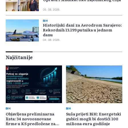
05. 08. 2026.
BIH
Historijski dani za Aerodrom Sarajevo:
Rekordnih 13.199 putnika u jednom
danu
04. 08. 2026.
Najčitanije
BIH
BIH
Objavljena preliminarna
Suša prijeti BiH: Energetski
lista: 34 novoosnovane
gubici mogli bi dostići 100
firme u KS predložene za
miliona eura godišnje