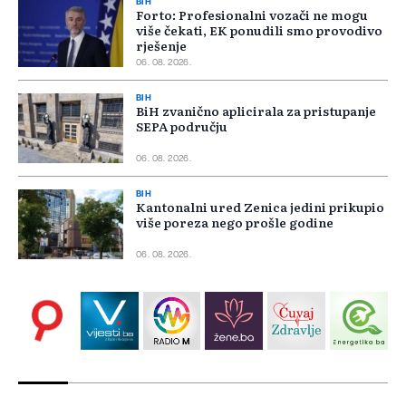
BIH
Forto: Profesionalni vozači ne mogu
više čekati, EK ponudili smo provodivo
rješenje
06. 08. 2026.
BIH
BiH zvanično aplicirala za pristupanje
SEPA području
06. 08. 2026.
BIH
Kantonalni ured Zenica jedini prikupio
više poreza nego prošle godine
06. 08. 2026.