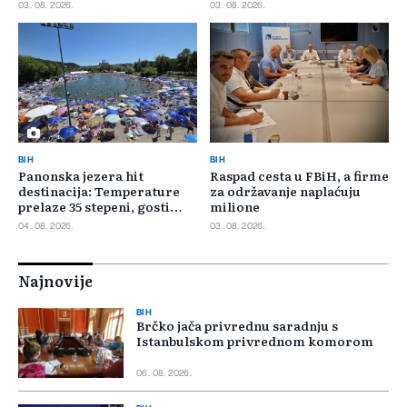
400.000 KM poticaja
03. 08. 2026.
03. 08. 2026.
BIH
BIH
Panonska jezera hit
Raspad cesta u FBiH, a firme
destinacija: Temperature
za održavanje naplaćuju
prelaze 35 stepeni, gosti
milione
pristižu iz cijele regije
04. 08. 2026.
03. 08. 2026.
Najnovije
BIH
Brčko jača privrednu saradnju s
Istanbulskom privrednom komorom
06. 08. 2026.