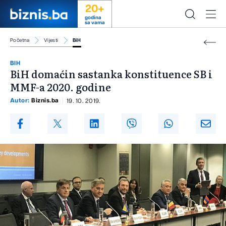
20+
godina
sa vama
Početna
Vijesti
BiH
BIH
BiH domaćin sastanka konstituence SB i
MMF-a 2020. godine
Autor:
Biznis.ba
19. 10. 2019.