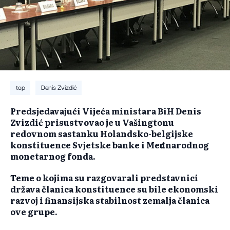
top
Denis Zvizdić
Predsjedavajući Vijeća ministara BiH Denis
Zvizdić prisustvovao je u Vašingtonu
redovnom sastanku Holandsko-belgijske
konstituence Svjetske banke i Međunarodnog
monetarnog fonda.
Teme o kojima su razgovarali predstavnici
država članica konstituence su bile ekonomski
razvoj i finansijska stabilnost zemalja članica
ove grupe.