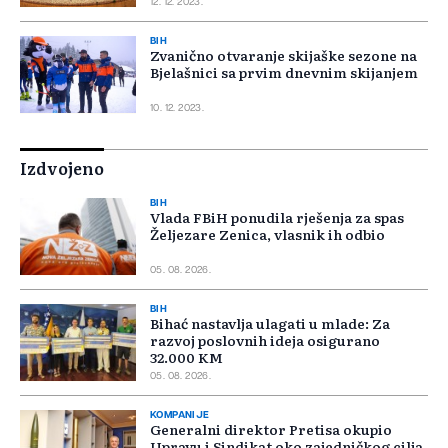
12. 12. 2023.
BIH
Zvanično otvaranje skijaške sezone na
Bjelašnici sa prvim dnevnim skijanjem
10. 12. 2023.
Izdvojeno
BIH
Vlada FBiH ponudila rješenja za spas
Željezare Zenica, vlasnik ih odbio
05. 08. 2026.
BIH
Bihać nastavlja ulagati u mlade: Za
razvoj poslovnih ideja osigurano
32.000 KM
05. 08. 2026.
KOMPANIJE
Generalni direktor Pretisa okupio
Upravu i Sindikat oko zajedničkog cilja