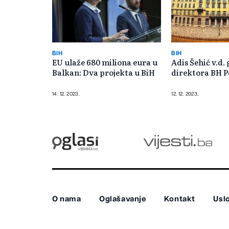
BIH
BIH
EU ulaže 680 miliona eura u
Adis Šehić v.d.
Balkan: Dva projekta u BiH
direktora BH P
14. 12. 2023.
12. 12. 2023.
O nama
Oglašavanje
Kontakt
Uslo