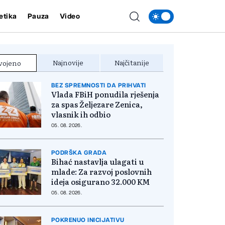
etika
Pauza
Video
Najnovije
Najčitanije
vojeno
BEZ SPREMNOSTI DA PRIHVATI
Vlada FBiH ponudila rješenja
za spas Željezare Zenica,
vlasnik ih odbio
05. 08. 2026.
PODRŠKA GRADA
Bihać nastavlja ulagati u
mlade: Za razvoj poslovnih
ideja osigurano 32.000 KM
05. 08. 2026.
POKRENUO INICIJATIVU