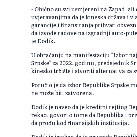
- Obično su svi usmjereni na Zapad, ali
uvjeravanjima da je kineska država i vl
garancije i finansiranja prihvati obve
da izvode radove na izgradnji auto-put
je Dodik.
U obraćanju na manifestaciju "Izbor na
Srpske" za 2022. godinu, predsjednik Sr
kinesko tržište i stvoriti alternativa za s
Poručio je da izbor Republike Srpske mo
ne može biti zatvorena.
Dodik je naveo da je kreditni rejting Re
rekao, govori o tome da Republika i p
da prođu kod finansijskih institucija.
Dodik je istakao da je privreda Republik