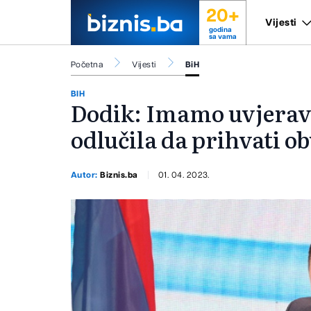
20+
Vijesti
godina
sa vama
Početna
Vijesti
BiH
BIH
Dodik: Imamo uvjerava
odlučila da prihvati o
Autor:
Biznis.ba
01. 04. 2023.