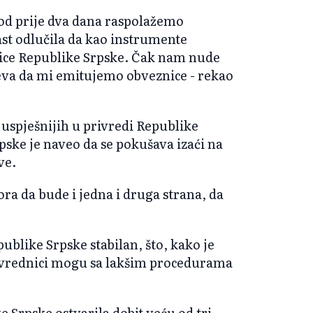
 od prije dva dana raspolažemo
ast odlučila da kao instrumente
znice Republike Srpske. Čak nam nude
eva da mi emitujemo obveznice - rekao
juspješnijih u privredi Republike
pske je naveo da se pokušava izaći na
ve.
ra da bude i jedna i druga strana, da
publike Srpske stabilan, što, kako je
rivrednici mogu sa lakšim procedurama
e Srpske ostvarila dobit veću od tri