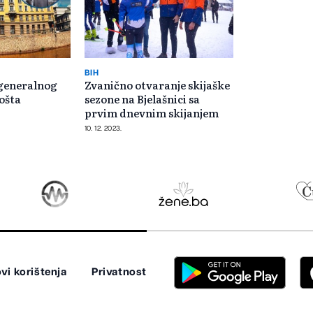
BIH
 generalnog
Zvanično otvaranje skijaške
ošta
sezone na Bjelašnici sa
prvim dnevnim skijanjem
10. 12. 2023.
vi korištenja
Privatnost