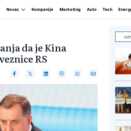
Novac
Kompanije
Marketing
Auto
Tech
Energ
Izd
nja da je Kina
bveznice RS