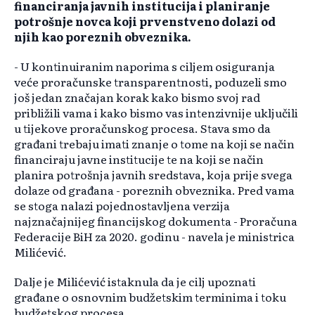
financiranja javnih institucija i planiranje
potrošnje novca koji prvenstveno dolazi od
njih kao poreznih obveznika.
- U kontinuiranim naporima s ciljem osiguranja
veće proračunske transparentnosti, poduzeli smo
još jedan značajan korak kako bismo svoj rad
približili vama i kako bismo vas intenzivnije uključili
u tijekove proračunskog procesa. Stava smo da
građani trebaju imati znanje o tome na koji se način
financiraju javne institucije te na koji se način
planira potrošnja javnih sredstava, koja prije svega
dolaze od građana - poreznih obveznika. Pred vama
se stoga nalazi pojednostavljena verzija
najznačajnijeg financijskog dokumenta - Proračuna
Federacije BiH za 2020. godinu - navela je ministrica
Milićević.
Dalje je Milićević istaknula da je cilj upoznati
građane o osnovnim budžetskim terminima i toku
budžetskog procesa.