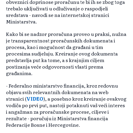
obveznici doprinose proračunu te bi ih se zbog toga
trebalo uključivati u odlučivanje o raspodjeli
sredstava - navodi se na internetskoj stranici
Ministarstva.
Kako bi se nadzor proračuna proveo u praksi, nužna
je transparentnost proračunskih dokumenata i
procesa, kao i mogućnost da građani u tim
procesima sudjeluju. Kreiranje ovog dokumenta
predstavlja put ka tome, a s krajnjim ciljem
postizanja veće odgovornosti vlasti prema
građanima.
- Federalno ministarstvo financija, kroz redovnu
objavu svih relevantnih dokumenata na web
stranici (
VIDEO
), a posebno kroz kreiranje ovakvog
vodiča po prvi put, nastoji potaknuti vaš veći interes
i angažman za proračunske procese, ciljeve i
rezultate - poručuju iz Ministarstva financija
Federacije Bosne i Hercegovine.