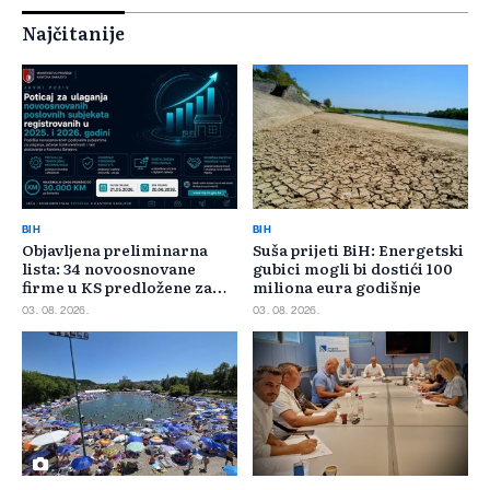
Najčitanije
BIH
BIH
Objavljena preliminarna
Suša prijeti BiH: Energetski
lista: 34 novoosnovane
gubici mogli bi dostići 100
firme u KS predložene za
miliona eura godišnje
400.000 KM poticaja
03. 08. 2026.
03. 08. 2026.