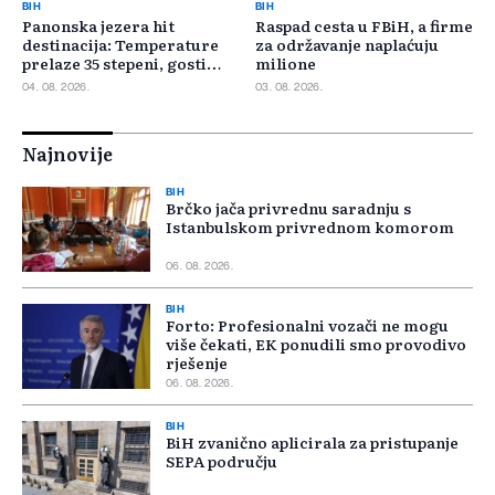
BIH
BIH
Panonska jezera hit
Raspad cesta u FBiH, a firme
destinacija: Temperature
za održavanje naplaćuju
prelaze 35 stepeni, gosti
milione
pristižu iz cijele regije
04. 08. 2026.
03. 08. 2026.
Najnovije
BIH
Brčko jača privrednu saradnju s
Istanbulskom privrednom komorom
06. 08. 2026.
BIH
Forto: Profesionalni vozači ne mogu
više čekati, EK ponudili smo provodivo
rješenje
06. 08. 2026.
BIH
BiH zvanično aplicirala za pristupanje
SEPA području