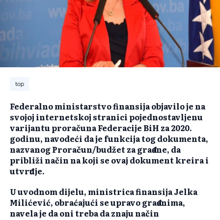
top
Federalno ministarstvo finansija objavilo je na
svojoj internetskoj stranici pojednostavljenu
varijantu proračuna Federacije BiH za 2020.
godinu, navodeći da je funkcija tog dokumenta,
nazvanog Proračun/budžet za građane, da
približi način na koji se ovaj dokument kreira i
utvrđuje.
U uvodnom dijelu, ministrica finansija Jelka
Milićević, obraćajući se upravo građanima,
navela je da oni treba da znaju način