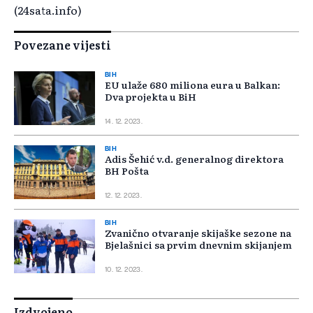
(24sata.info)
Povezane vijesti
BIH
EU ulaže 680 miliona eura u Balkan:
Dva projekta u BiH
14. 12. 2023.
BIH
Adis Šehić v.d. generalnog direktora
BH Pošta
12. 12. 2023.
BIH
Zvanično otvaranje skijaške sezone na
Bjelašnici sa prvim dnevnim skijanjem
10. 12. 2023.
Izdvojeno