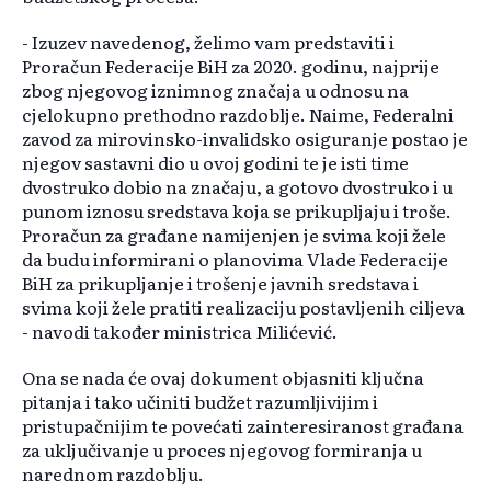
- Izuzev navedenog, želimo vam predstaviti i
Proračun Federacije BiH za 2020. godinu, najprije
zbog njegovog iznimnog značaja u odnosu na
cjelokupno prethodno razdoblje. Naime, Federalni
zavod za mirovinsko-invalidsko osiguranje postao je
njegov sastavni dio u ovoj godini te je isti time
dvostruko dobio na značaju, a gotovo dvostruko i u
punom iznosu sredstava koja se prikupljaju i troše.
Proračun za građane namijenjen je svima koji žele
da budu informirani o planovima Vlade Federacije
BiH za prikupljanje i trošenje javnih sredstava i
svima koji žele pratiti realizaciju postavljenih ciljeva
- navodi također ministrica Milićević.
Ona se nada će ovaj dokument objasniti ključna
pitanja i tako učiniti budžet razumljivijim i
pristupačnijim te povećati zainteresiranost građana
za uključivanje u proces njegovog formiranja u
narednom razdoblju.