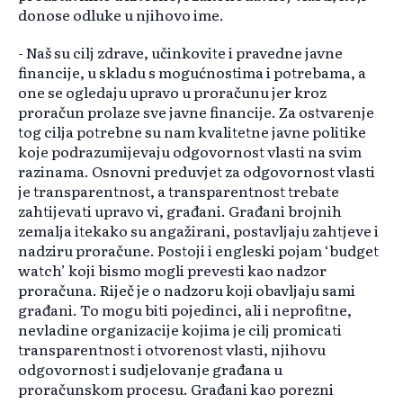
donose odluke u njihovo ime.
- Naš su cilj zdrave, učinkovite i pravedne javne
financije, u skladu s mogućnostima i potrebama, a
one se ogledaju upravo u proračunu jer kroz
proračun prolaze sve javne financije. Za ostvarenje
tog cilja potrebne su nam kvalitetne javne politike
koje podrazumijevaju odgovornost vlasti na svim
razinama. Osnovni preduvjet za odgovornost vlasti
je transparentnost, a transparentnost trebate
zahtijevati upravo vi, građani. Građani brojnih
zemalja itekako su angažirani, postavljaju zahtjeve i
nadziru proračune. Postoji i engleski pojam ‘budget
watch’ koji bismo mogli prevesti kao nadzor
proračuna. Riječ je o nadzoru koji obavljaju sami
građani. To mogu biti pojedinci, ali i neprofitne,
nevladine organizacije kojima je cilj promicati
transparentnost i otvorenost vlasti, njihovu
odgovornost i sudjelovanje građana u
proračunskom procesu. Građani kao porezni