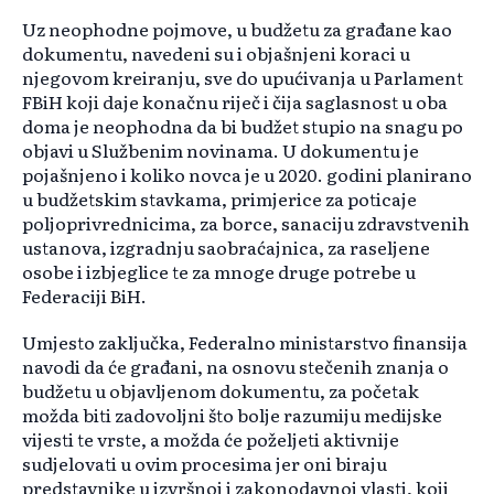
Uz neophodne pojmove, u budžetu za građane kao
dokumentu, navedeni su i objašnjeni koraci u
njegovom kreiranju, sve do upućivanja u Parlament
FBiH koji daje konačnu riječ i čija saglasnost u oba
doma je neophodna da bi budžet stupio na snagu po
objavi u Službenim novinama. U dokumentu je
pojašnjeno i koliko novca je u 2020. godini planirano
u budžetskim stavkama, primjerice za poticaje
poljoprivrednicima, za borce, sanaciju zdravstvenih
ustanova, izgradnju saobraćajnica, za raseljene
osobe i izbjeglice te za mnoge druge potrebe u
Federaciji BiH.
Umjesto zaključka, Federalno ministarstvo finansija
navodi da će građani, na osnovu stečenih znanja o
budžetu u objavljenom dokumentu, za početak
možda biti zadovoljni što bolje razumiju medijske
vijesti te vrste, a možda će poželjeti aktivnije
sudjelovati u ovim procesima jer oni biraju
predstavnike u izvršnoj i zakonodavnoj vlasti, koji