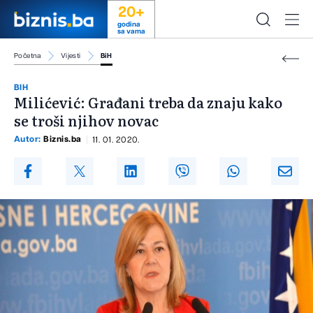
20+
godina
sa vama
Početna
Vijesti
BiH
BIH
Milićević: Građani treba da znaju kako
se troši njihov novac
Autor:
Biznis.ba
11. 01. 2020.