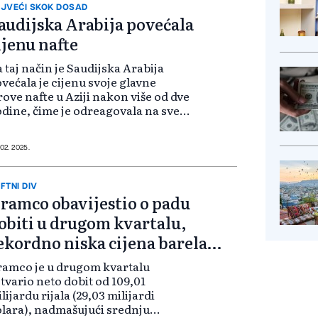
JVEĆI SKOK DOSAD
audijska Arabija povećala
ijenu nafte
 taj način je Saudijska Arabija
većala je cijenu svoje glavne
rove nafte u Aziji nakon više od dve
dine, čime je odreagovala na sve
će premije za bliskoistočne nafte i
boljšanje rafinerijskih marži.
većanje je veće od dva dol...
 02. 2025.
FTNI DIV
ramco obavijestio o padu
obiti u drugom kvartalu,
ekordno niska cijena barela
afte od januara
amco je u drugom kvartalu
tvario neto dobit od 109,01
lijardu rijala (29,03 milijardi
lara), nadmašujući srednju