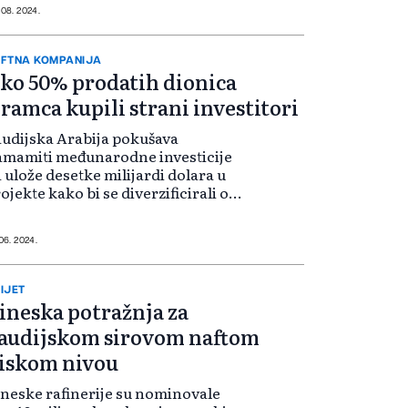
ocjenu kompanije od od 27,7
 08. 2024.
lijardi dolara. Za drugi kvartal
javljene su dividende od 31,1
lijardu dolara, ukl...
FTNA KOMPANIJA
ko 50% prodatih dionica
ramca kupili strani investitori
udijska Arabija pokušava
mamiti međunarodne investicije
 ulože desetke milijardi dolara u
ojekte kako bi se diverzificirali od
oje ovisnosti o nafti. Ipak, strana
aganja opetovano su promašila
ljeve. "Bilo je više narudžbi iz...
 06. 2024.
IJET
ineska potražnja za
audijskom sirovom naftom
iskom nivou
neske rafinerije su nominovale