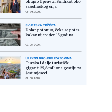
okupio Upravu i Sindikat oko
zajedničkog cilja
05. 08. 2026.
SVJETSKA TRŽIŠTA
Dolar potonuo, čeka se potez
kakav nije viđen 15 godina
02. 08. 2026.
UPRKOS BROJNIM IZAZOVIMA
Turska i dalje turistički
gigant: 25,8 miliona gostiju za
šest mjeseci
02. 08. 2026.