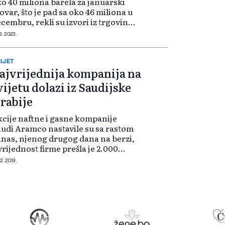
o 40 miliona barela za januarski
ovar, što je pad sa oko 46 miliona u
cembru, rekli su izvori iz trgovine,
o je najmanja nominovana količina
12. 2023.
 avgusta. Aramco je obavijestio
ke kupce iz Sjeverne...
IJET
ajvrijednija kompanija na
vijetu dolazi iz Saudijske
rabije
cije naftne i gasne kompanije
udi Aramco nastavile su sa rastom
nas, njenog drugog dana na berzi,
vrijednost firme prešla je 2.000
lijardi dolara, što je čini
12. 2019.
ajvrijednijom kompanijom na
Tri sata prije zatvaranja
gov...