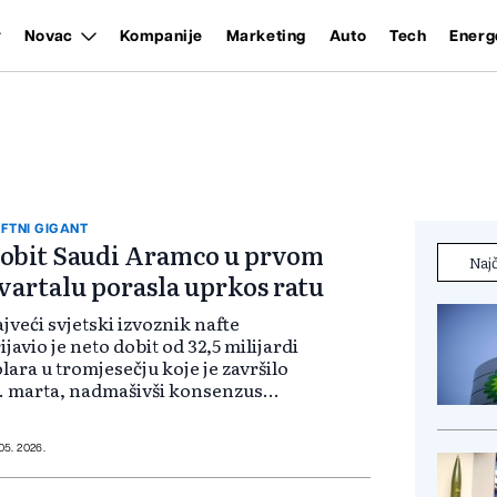
Novac
Kompanije
Marketing
Auto
Tech
Energ
FTNI GIGANT
obit Saudi Aramco u prvom
Najč
vartalu porasla uprkos ratu
jveći svjetski izvoznik nafte
ijavio je neto dobit od 32,5 milijardi
lara u tromjesečju koje je završilo
. marta, nadmašivši konsenzus
ocjenu LSEG-a od 30,95 milijardi
lara. Ukupni prihodi porasli su za
,4% u odnosu na prethod...
 05. 2026.