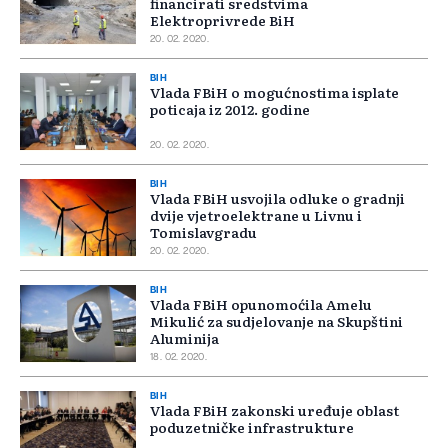
financirati sredstvima
Elektroprivrede BiH
20. 02. 2020.
BIH
Vlada FBiH o mogućnostima isplate
poticaja iz 2012. godine
20. 02. 2020.
BIH
Vlada FBiH usvojila odluke o gradnji
dvije vjetroelektrane u Livnu i
Tomislavgradu
20. 02. 2020.
BIH
Vlada FBiH opunomoćila Amelu
Mikulić za sudjelovanje na Skupštini
Aluminija
18. 02. 2020.
BIH
Vlada FBiH zakonski uređuje oblast
poduzetničke infrastrukture