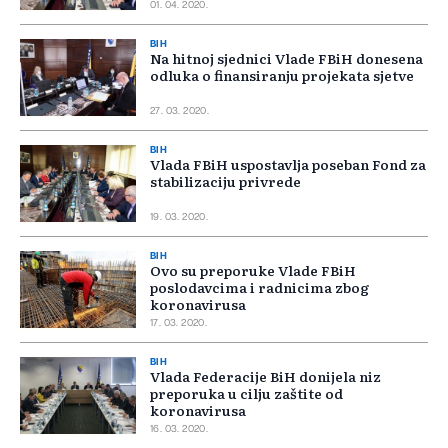
01. 04. 2020.
BIH
Na hitnoj sjednici Vlade FBiH donesena
odluka o finansiranju projekata sjetve
27. 03. 2020.
BIH
Vlada FBiH uspostavlja poseban Fond za
stabilizaciju privrede
19. 03. 2020.
BIH
Ovo su preporuke Vlade FBiH
poslodavcima i radnicima zbog
koronavirusa
17. 03. 2020.
BIH
Vlada Federacije BiH donijela niz
preporuka u cilju zaštite od
koronavirusa
16. 03. 2020.