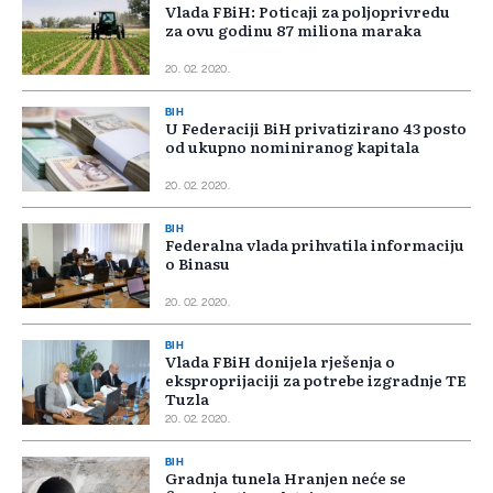
Vlada FBiH: Poticaji za poljoprivredu
za ovu godinu 87 miliona maraka
20. 02. 2020.
BIH
U Federaciji BiH privatizirano 43 posto
od ukupno nominiranog kapitala
20. 02. 2020.
BIH
Federalna vlada prihvatila informaciju
o Binasu
20. 02. 2020.
BIH
Vlada FBiH donijela rješenja o
eksproprijaciji za potrebe izgradnje TE
Tuzla
20. 02. 2020.
BIH
Gradnja tunela Hranjen neće se