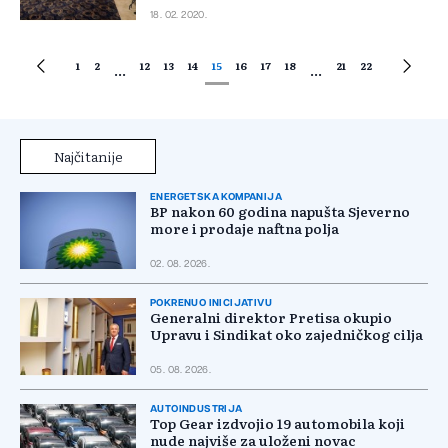
18. 02. 2020.
1
2
12
13
14
15
16
17
18
21
22
...
...
Najčitanije
ENERGETSKA KOMPANIJA
BP nakon 60 godina napušta Sjeverno
more i prodaje naftna polja
02. 08. 2026.
POKRENUO INICIJATIVU
Generalni direktor Pretisa okupio
Upravu i Sindikat oko zajedničkog cilja
05. 08. 2026.
AUTOINDUSTRIJA
Top Gear izdvojio 19 automobila koji
nude najviše za uloženi novac