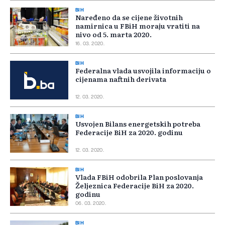
BIH
Naređeno da se cijene životnih
namirnica u FBiH moraju vratiti na
nivo od 5. marta 2020.
16. 03. 2020.
BIH
Federalna vlada usvojila informaciju o
cijenama naftnih derivata
12. 03. 2020.
BIH
Usvojen Bilans energetskih potreba
Federacije BiH za 2020. godinu
12. 03. 2020.
BIH
Vlada FBiH odobrila Plan poslovanja
Željeznica Federacije BiH za 2020.
godinu
06. 03. 2020.
BIH