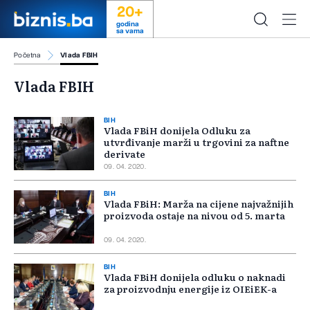
20+
godina
sa vama
Početna
Vlada FBIH
Vlada FBIH
BIH
Vlada FBiH donijela Odluku za
utvrđivanje marži u trgovini za naftne
derivate
09. 04. 2020.
BIH
Vlada FBiH: Marža na cijene najvažnijih
proizvoda ostaje na nivou od 5. marta
09. 04. 2020.
BIH
Vlada FBiH donijela odluku o naknadi
za proizvodnju energije iz OIEiEK-a