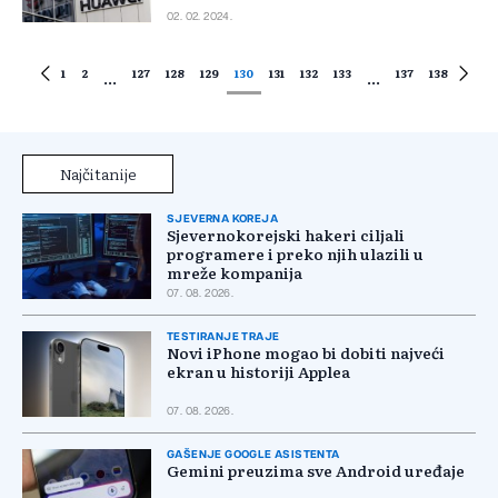
02. 02. 2024.
1
2
127
128
129
130
131
132
133
137
138
...
...
Najčitanije
SJEVERNA KOREJA
Sjevernokorejski hakeri ciljali
programere i preko njih ulazili u
mreže kompanija
07. 08. 2026.
TESTIRANJE TRAJE
Novi iPhone mogao bi dobiti najveći
ekran u historiji Applea
07. 08. 2026.
GAŠENJE GOOGLE ASISTENTA
Gemini preuzima sve Android uređaje