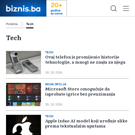
20+
godina
sa vama
Početna
Tech
Tech
TECH
Ovaj telefon je promijenio historije
tehnologije, a mnogi ne znaju za njega
09. 02. 2024.
NOVA OPCIJA
Microsoft Store omogućuje da
isprobate igrice bez preuzimanja
09. 02. 2024.
TECH
Apple izdao AI model koji uređuje slike
prema tekstualnim uputama