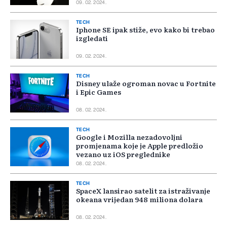
09. 02. 2024.
TECH
Iphone SE ipak stiže, evo kako bi trebao
izgledati
09. 02. 2024.
TECH
Disney ulaže ogroman novac u Fortnite
i Epic Games
08. 02. 2024.
TECH
Google i Mozilla nezadovoljni
promjenama koje je Apple predložio
vezano uz iOS preglednike
08. 02. 2024.
TECH
SpaceX lansirao satelit za istraživanje
okeana vrijedan 948 miliona dolara
08. 02. 2024.