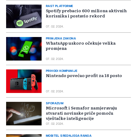
RAST PLATFORME
Spotify prebacio 600 miliona aktivnih
korisnika i postavio rekord
07. 02. 2024.
PRIMJENA ZAKONA
WhatsApp uskoro očekuje velika
promjena
07. 02. 2024.
PRIHODI KOMPANIJE
Nintendo povećao profit za 18 posto
07. 02. 2024.
SPORAZUM
Microsoft i Semafor namjeravaju
stvarati novinske priče pomoću
vještačke inteligencije
07. 02. 2024.
MOBITEL SREDNJEGA RANGA