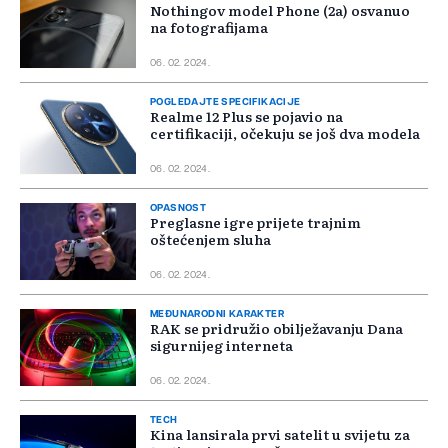
Nothingov model Phone (2a) osvanuo
na fotografijama
06. 02. 2024.
POGLEDAJTE SPECIFIKACIJE
Realme 12 Plus se pojavio na
certifikaciji, očekuju se još dva modela
06. 02. 2024.
OPASNOST
Preglasne igre prijete trajnim
oštećenjem sluha
06. 02. 2024.
MEĐUNARODNI KARAKTER
RAK se pridružio obilježavanju Dana
sigurnijeg interneta
06. 02. 2024.
TECH
Kina lansirala prvi satelit u svijetu za