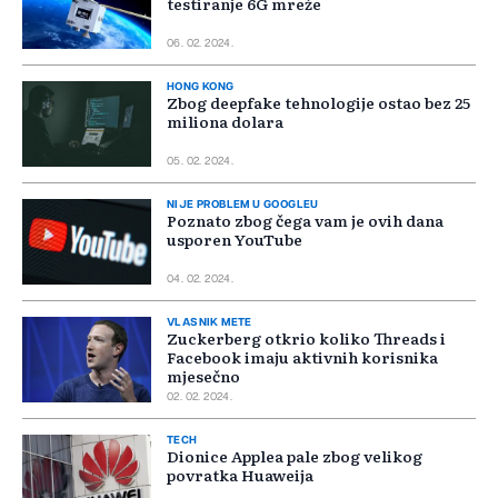
testiranje 6G mreže
06. 02. 2024.
HONG KONG
Zbog deepfake tehnologije ostao bez 25
miliona dolara
05. 02. 2024.
NIJE PROBLEM U GOOGLEU
Poznato zbog čega vam je ovih dana
usporen YouTube
04. 02. 2024.
VLASNIK METE
Zuckerberg otkrio koliko Threads i
Facebook imaju aktivnih korisnika
mjesečno
02. 02. 2024.
TECH
Dionice Applea pale zbog velikog
povratka Huaweija