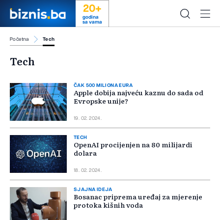
20+
godina
sa vama
Početna
Tech
Tech
ČAK 500 MILIONA EURA
Apple dobija najveću kaznu do sada od
Evropske unije?
19. 02. 2024.
TECH
OpenAI procijenjen na 80 milijardi
dolara
18. 02. 2024.
SJAJNA IDEJA
Bosanac priprema uređaj za mjerenje
protoka kišnih voda