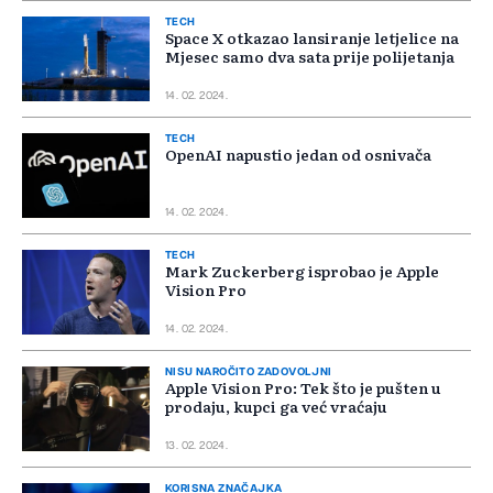
TECH
Space X otkazao lansiranje letjelice na
Mjesec samo dva sata prije polijetanja
14. 02. 2024.
TECH
OpenAI napustio jedan od osnivača
14. 02. 2024.
TECH
Mark Zuckerberg isprobao je Apple
Vision Pro
14. 02. 2024.
NISU NAROČITO ZADOVOLJNI
Apple Vision Pro: Tek što je pušten u
prodaju, kupci ga već vraćaju
13. 02. 2024.
KORISNA ZNAČAJKA