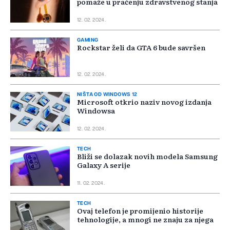
pomaže u praćenju zdravstvenog stanja
12. 02. 2024.
GAMING
Rockstar želi da GTA 6 bude savršen
12. 02. 2024.
NIŠTA OD WINDOWS 12
Microsoft otkrio naziv novog izdanja
Windowsa
12. 02. 2024.
TECH
Bliži se dolazak novih modela Samsung
Galaxy A serije
11. 02. 2024.
TECH
Ovaj telefon je promijenio historije
tehnologije, a mnogi ne znaju za njega