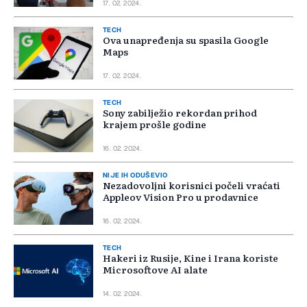
17. 02. 2024.
TECH
Ova unapređenja su spasila Google
Maps
17. 02. 2024.
TECH
Sony zabilježio rekordan prihod
krajem prošle godine
16. 02. 2024.
NIJE IH ODUŠEVIO
Nezadovoljni korisnici počeli vraćati
Appleov Vision Pro u prodavnice
16. 02. 2024.
TECH
Hakeri iz Rusije, Kine i Irana koriste
Microsoftove AI alate
14. 02. 2024.