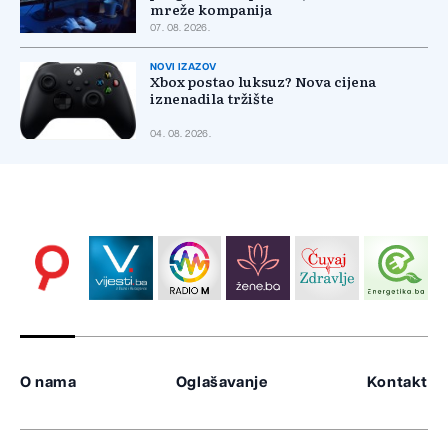
mreže kompanija
07. 08. 2026.
NOVI IZAZOV
Xbox postao luksuz? Nova cijena
iznenadila tržište
04. 08. 2026.
O nama
Oglašavanje
Kontakt