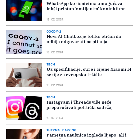
WhatsApp korisnicima omogućava
lakši pristup 'omiljenim' kontaktima
13. 02. 2024.
GOODY-2
Novi AI Chatbox je toliko etičan da
odbija odgovarati na pitanja
13. 02. 2024.
TECH
Uz specifikacije, cure i cijene Xiaomi 14
serije za evropsko tržište
13. 02. 2024.
TECH
Instagram i Threads više neće
preporučivati politički sadržaj
12. 02. 2024.
THERMAL EARRING
Pametna naušnica izgleda lijepo, ali i