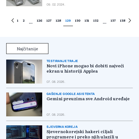
09. 02. 2024.
1
2
126
127
128
129
130
131
132
137
138
...
...
Najčitanije
TESTIRANJE TRAJE
Novi iPhone mogao bi dobiti najveći
ekran u historiji Applea
07. 08. 2026.
GAŠENJE GOOGLE ASISTENTA
Gemini preuzima sve Android uređaje
07. 08. 2026.
SJEVERNA KOREJA
Sjevernokorejski hakeri ciljali
programere i preko njih ulazili u