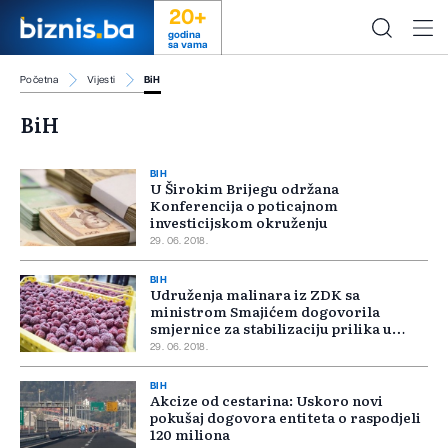
20+
godina
sa vama
Početna
Vijesti
BiH
BiH
BIH
U Širokim Brijegu održana
Konferencija o poticajnom
investicijskom okruženju
29. 06. 2018.
BIH
Udruženja malinara iz ZDK sa
ministrom Smajićem dogovorila
smjernice za stabilizaciju prilika u
malinarstvu
29. 06. 2018.
BIH
Akcize od cestarina: Uskoro novi
pokušaj dogovora entiteta o raspodjeli
120 miliona