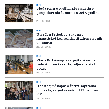
BIH
Vlada FBiH usvojila informaciju o
gospodarenju šumama u 2017. godini
28. 06. 2018.
BIH
Utvrđen Prijedlog zakona o
finansijskoj konsolidaciji zdravstvenih
ustanova
28. 06. 2018.
BIH
Vlada BiH usvojila izvještaj u vezi s
industrijom tekstila, odjeće, kože i
obuće
28. 06. 2018.
BIH
Hadžibajrić najavio četiri kapitalna
projekta, vrijedna više od 13 miliona
KM
28. 06. 2018.
BIH