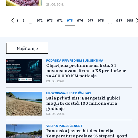
28. 06. 2018.
1
2
972
973
974
975
976
977
978
987
988
...
...
Najčitanije
PODRŠKA PRIVREDNIM SUBJEKTIMA
Objavljena preliminarna lista: 34
novoosnovane firme u KS predložene
za 400.000 KM poticaja
03. 08. 2026.
UPOZORAVAJU STRUČNJACI
Suša prijeti BiH: Energetski gubici
mogli bi dostići 100 miliona eura
godišnje
03. 08. 2026.
VELIKA POSJEĆENOST
Panonska jezera hit destinacija:
Temperature prelaze 35 stepeni, gosti