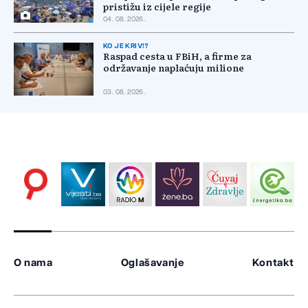
pristižu iz cijele regije
04. 08. 2026.
KO JE KRIV!?
Raspad cesta u FBiH, a firme za
održavanje naplaćuju milione
03. 08. 2026.
O nama
Oglašavanje
Kontakt