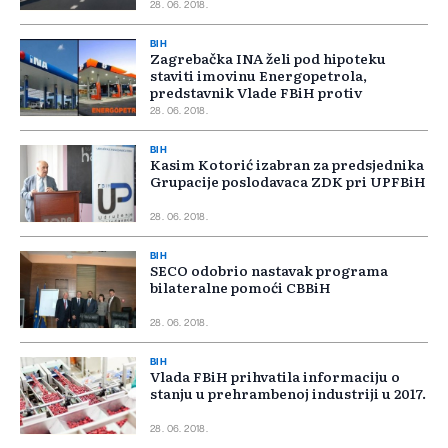
28. 06. 2018.
BIH
Zagrebačka INA želi pod hipoteku
staviti imovinu Energopetrola,
predstavnik Vlade FBiH protiv
28. 06. 2018.
BIH
Kasim Kotorić izabran za predsjednika
Grupacije poslodavaca ZDK pri UPFBiH
28. 06. 2018.
BIH
SECO odobrio nastavak programa
bilateralne pomoći CBBiH
28. 06. 2018.
BIH
Vlada FBiH prihvatila informaciju o
stanju u prehrambenoj industriji u 2017.
28. 06. 2018.