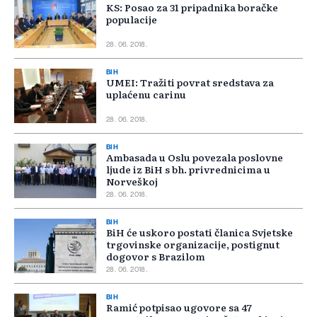
KS: Posao za 31 pripadnika boračke
populacije
28. 06. 2018.
BIH
UMEI: Tražiti povrat sredstava za
uplaćenu carinu
28. 06. 2018.
BIH
Ambasada u Oslu povezala poslovne
ljude iz BiH s bh. privrednicima u
Norveškoj
28. 06. 2018.
BIH
BiH će uskoro postati članica Svjetske
trgovinske organizacije, postignut
dogovor s Brazilom
28. 06. 2018.
BIH
Ramić potpisao ugovore sa 47