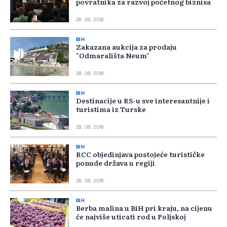
povratnika za razvoj početnog biznisa
28. 06. 2018.
BIH
Zakazana aukcija za prodaju
"Odmarališta Neum"
28. 06. 2018.
BIH
Destinacije u RS-u sve interesantnije i
turistima iz Turske
28. 06. 2018.
BIH
RCC objedinjava postojeće turističke
ponude država u regiji
28. 06. 2018.
BIH
Berba malina u BiH pri kraju, na cijenu
će najviše uticati rod u Poljskoj