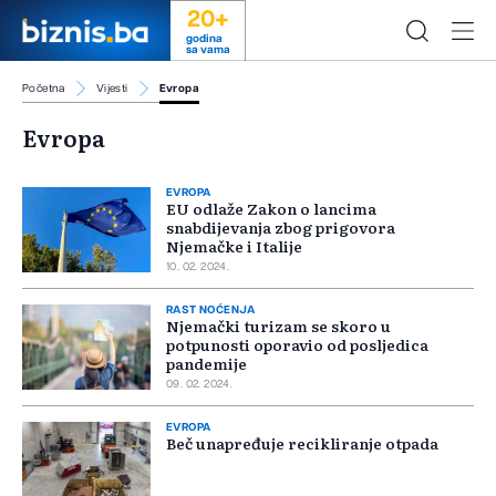
20+
godina
sa vama
Početna
Vijesti
Evropa
Evropa
EVROPA
EU odlaže Zakon o lancima
snabdijevanja zbog prigovora
Njemačke i Italije
10. 02. 2024.
RAST NOĆENJA
Njemački turizam se skoro u
potpunosti oporavio od posljedica
pandemije
09. 02. 2024.
EVROPA
Beč unapređuje recikliranje otpada