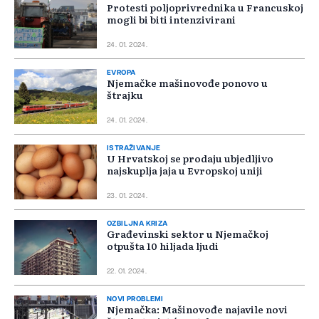
Protesti poljoprivrednika u Francuskoj
mogli bi biti intenzivirani
24. 01. 2024.
EVROPA
Njemačke mašinovođe ponovo u
štrajku
24. 01. 2024.
ISTRAŽIVANJE
U Hrvatskoj se prodaju ubjedljivo
najskuplja jaja u Evropskoj uniji
23. 01. 2024.
OZBILJNA KRIZA
Građevinski sektor u Njemačkoj
otpušta 10 hiljada ljudi
22. 01. 2024.
NOVI PROBLEMI
Njemačka: Mašinovođe najavile novi