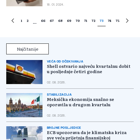
18. 01. 2024.
1
2
66
67
68
69
70
71
72
73
74
75
...
Najčitanije
VEĆA OD OČEKIVANJA
Shell ostvario najveću kvartalnu dobit
u posljednje četiri godine
02. 08. 2026.
STABILIZACIJA
Meksička ekonomija snažno se
oporavila u drugom kvartalu
02. 08. 2026.
BROJNE POSLJEDICE
ECB upozorava da je klimatska kriza
sve veća prijetnja finansijskoj