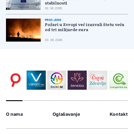
stabilnosti
02. 08. 2026.
PROCJENE
Požari u Evropi već izazvali štetu veću
od tri milijarde eura
03. 08. 2026.
O nama
Oglašavanje
Kontakt