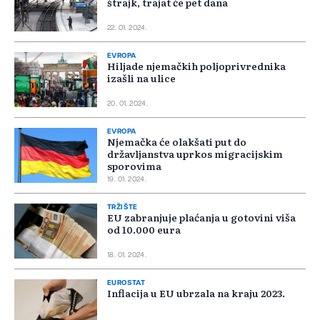
štrajk, trajat će pet dana
22. 01. 2024.
EVROPA
Hiljade njemačkih poljoprivrednika
izašli na ulice
20. 01. 2024.
EVROPA
Njemačka će olakšati put do
državljanstva uprkos migracijskim
sporovima
19. 01. 2024.
TRŽIŠTE
EU zabranjuje plaćanja u gotovini viša
od 10.000 eura
18. 01. 2024.
EUROSTAT
Inflacija u EU ubrzala na kraju 2023.