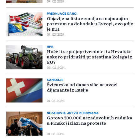
07. 02. 2024.
PREDNJAČE DANCI
Objavljena lista zemalja sa najmanjim
porezom na dohodak u Evropi, evo gdje
je BiH
07. 02. 2024.
HPK
Hoće li se poljoprivrednici iz Hrvatske
uskoro pridružiti protestima kolega iz
EU?
06. 02. 2024.
SANKCIJE
Švicarska od danas više ne uvozi
dijamante iz Rusije
01. 02. 2024.
NEZADOVOLJSTVO REFORMAMA
Gotovo 300.000 nezadovoljnih radnika
u Finskoj izlazi na proteste
01. 02. 2024.