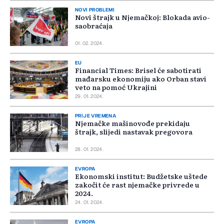
NOVI PROBLEMI
Novi štrajk u Njemačkoj: Blokada avio-
saobraćaja
01. 02. 2024.
EU
Financial Times: Brisel će sabotirati
mađarsku ekonomiju ako Orban stavi
veto na pomoć Ukrajini
29. 01. 2024.
PRIJE VREMENA
Njemačke mašinovođe prekidaju
štrajk, slijedi nastavak pregovora
28. 01. 2024.
EVROPA
Ekonomski institut: Budžetske uštede
zakočit će rast njemačke privrede u
2024.
24. 01. 2024.
EVROPA