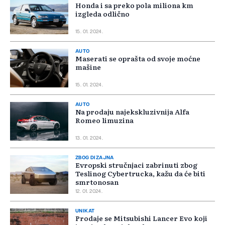
Honda i sa preko pola miliona km
izgleda odlično
15. 01. 2024.
AUTO
Maserati se oprašta od svoje moćne
mašine
15. 01. 2024.
AUTO
Na prodaju najekskluzivnija Alfa
Romeo limuzina
13. 01. 2024.
ZBOG DIZAJNA
Evropski stručnjaci zabrinuti zbog
Teslinog Cybertrucka, kažu da će biti
smrtonosan
12. 01. 2024.
UNIKAT
Prodaje se Mitsubishi Lancer Evo koji