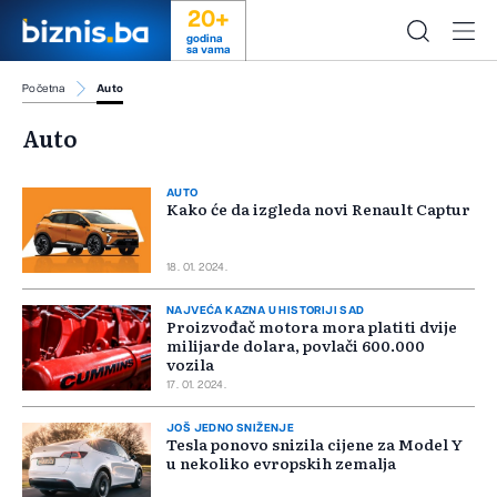
20+
godina
sa vama
Početna
Auto
Auto
AUTO
Kako će da izgleda novi Renault Captur
18. 01. 2024.
NAJVEĆA KAZNA U HISTORIJI SAD
Proizvođač motora mora platiti dvije
milijarde dolara, povlači 600.000
vozila
17. 01. 2024.
JOŠ JEDNO SNIŽENJE
Tesla ponovo snizila cijene za Model Y
u nekoliko evropskih zemalja