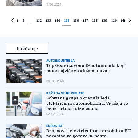
11. 01. 2024.
1
2
132
133
134
135
136
137
138
139
140
141
...
Najčitanije
AUTOINDUSTRIJA
Top Gear izdvojio 19 automobila koji
nude najviše za uloženi novac
06. 08. 2026.
KAŽU DA SE NE ISPLATE
Schwarz grupa okrenula leđa
električnim automobilima: Vraćaju se
benzincima i dizelašima
02. 08. 2026.
EUROSTAT
Broj novih električnih automobila u EU
porastao za gotovo 30 posto