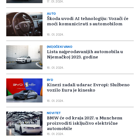
17. 01. 2024.
AUTO
Škoda uvodi AI tehnologiju: Vozači će
moći komunicirati s automobilom
16. 01. 2024.
(NE)OČEKIVANO
Lista najprodavanijih automobila u
Njemačkoj 2023. godine
16. 01. 2024.
BYD
Kinezi zadali udarac Evropi: Službeno
vozilo Eura je kinesko
16. 01. 2024.
NOVITET
BMW će od kraja 2027. u Munchenu
proizvoditi isključivo električne
automobile
16. 01. 2024.