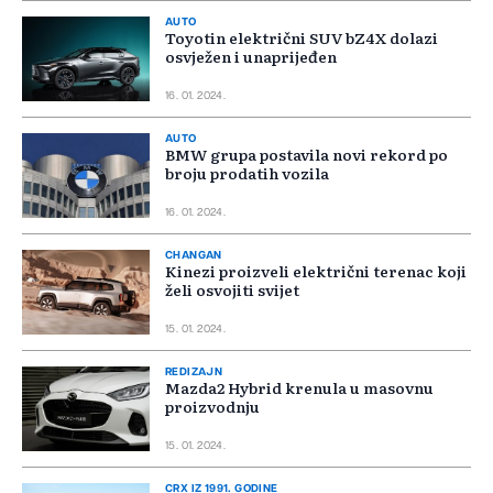
AUTO
Toyotin električni SUV bZ4X dolazi
osvježen i unaprijeđen
16. 01. 2024.
AUTO
BMW grupa postavila novi rekord po
broju prodatih vozila
16. 01. 2024.
CHANGAN
Kinezi proizveli električni terenac koji
želi osvojiti svijet
15. 01. 2024.
REDIZAJN
Mazda2 Hybrid krenula u masovnu
proizvodnju
15. 01. 2024.
CRX IZ 1991. GODINE