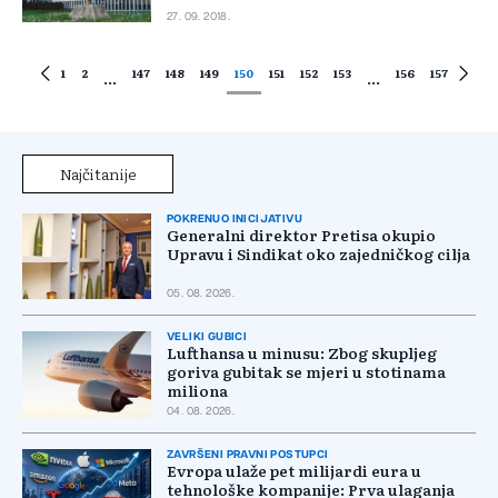
27. 09. 2018.
1
2
147
148
149
150
151
152
153
156
157
...
...
Najčitanije
POKRENUO INICIJATIVU
Generalni direktor Pretisa okupio
Upravu i Sindikat oko zajedničkog cilja
05. 08. 2026.
VELIKI GUBICI
Lufthansa u minusu: Zbog skupljeg
goriva gubitak se mjeri u stotinama
miliona
04. 08. 2026.
ZAVRŠENI PRAVNI POSTUPCI
Evropa ulaže pet milijardi eura u
tehnološke kompanije: Prva ulaganja