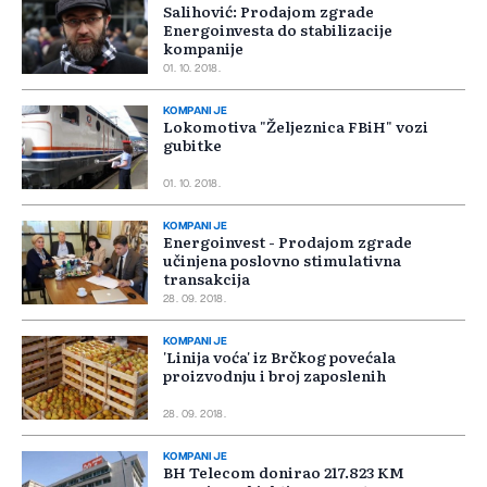
Salihović: Prodajom zgrade
Energoinvesta do stabilizacije
kompanije
01. 10. 2018.
KOMPANIJE
Lokomotiva "Željeznica FBiH" vozi
gubitke
01. 10. 2018.
KOMPANIJE
Energoinvest - Prodajom zgrade
učinjena poslovno stimulativna
transakcija
28. 09. 2018.
KOMPANIJE
'Linija voća' iz Brčkog povećala
proizvodnju i broj zaposlenih
28. 09. 2018.
KOMPANIJE
BH Telecom donirao 217.823 KM