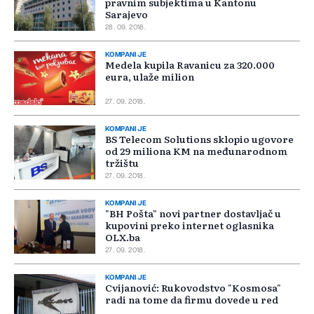
pravnim subjektima u Kantonu
Sarajevo
28. 09. 2018.
KOMPANIJE
Medela kupila Ravanicu za 320.000
eura, ulaže milion
27. 09. 2018.
KOMPANIJE
BS Telecom Solutions sklopio ugovore
od 29 miliona KM na međunarodnom
tržištu
27. 09. 2018.
KOMPANIJE
"BH Pošta" novi partner dostavljač u
kupovini preko internet oglasnika
OLX.ba
27. 09. 2018.
KOMPANIJE
Cvijanović: Rukovodstvo "Kosmosa"
radi na tome da firmu dovede u red