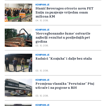
KOMPANIJE
Stanić Beverages otvorio novu PET
liniju za punjenje vrijednu osam
miliona KM
04. 10. 2018.
KOMPANIJE
'Hercegbosanske šume' ostvarile
najbolji rezultat u posljednjih pet
godina
03. 10. 2018.
KOMPANIJE
Radnici "Konjuha" i dalje bez staža
03. 10. 2018.
KOMPANIJE
Promjena vlasnika "Perutnine" Ptuj
uticaće i na pogone u BiH
03. 10. 2018.
KOMPANIJE