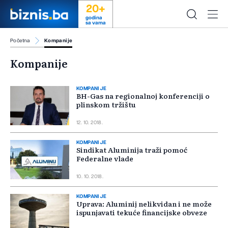
20+
godina
sa vama
Početna
Kompanije
Kompanije
KOMPANIJE
BH-Gas na regionalnoj konferenciji o
plinskom tržištu
12. 10. 2018.
KOMPANIJE
Sindikat Aluminija traži pomoć
Federalne vlade
10. 10. 2018.
KOMPANIJE
Uprava: Aluminij nelikvidan i ne može
ispunjavati tekuće financijske obveze