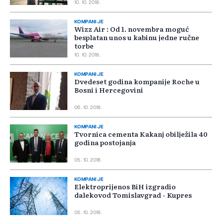
10. 10. 2018.
KOMPANIJE
Wizz Air : Od 1. novembra moguć
besplatan unos u kabinu jedne ručne
torbe
10. 10. 2018.
KOMPANIJE
Dvedeset godina kompanije Roche u
Bosni i Hercegovini
06. 10. 2018.
KOMPANIJE
Tvornica cementa Kakanj obilježila 40
godina postojanja
05. 10. 2018.
KOMPANIJE
Elektroprijenos BiH izgradio
dalekovod Tomislavgrad - Kupres
05. 10. 2018.