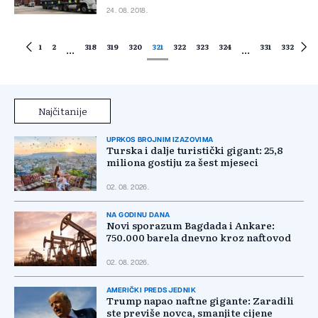
24. 08. 2018.
1
2
318
319
320
321
322
323
324
331
332
...
...
Najčitanije
UPRKOS BROJNIM IZAZOVIMA
Turska i dalje turistički gigant: 25,8
miliona gostiju za šest mjeseci
02. 08. 2026.
NA GODINU DANA
Novi sporazum Bagdada i Ankare:
750.000 barela dnevno kroz naftovod
02. 08. 2026.
AMERIČKI PREDSJEDNIK
Trump napao naftne gigante: Zaradili
ste previše novca, smanjite cijene