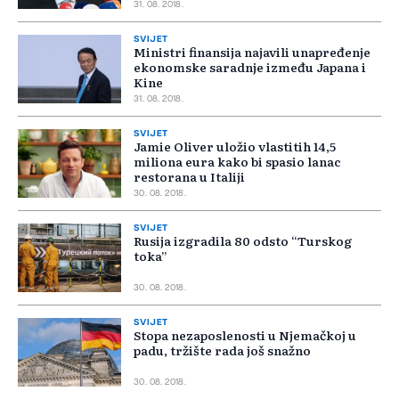
31. 08. 2018.
SVIJET
Ministri finansija najavili unapređenje
ekonomske saradnje između Japana i
Kine
31. 08. 2018.
SVIJET
Jamie Oliver uložio vlastitih 14,5
miliona eura kako bi spasio lanac
restorana u Italiji
30. 08. 2018.
SVIJET
Rusija izgradila 80 odsto “Turskog
toka”
30. 08. 2018.
SVIJET
Stopa nezaposlenosti u Njemačkoj u
padu, tržište rada još snažno
30. 08. 2018.