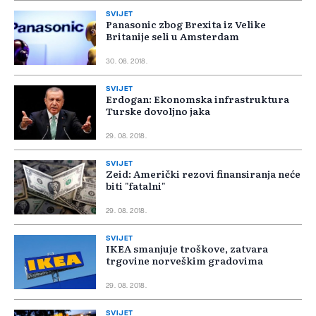
SVIJET
Panasonic zbog Brexita iz Velike
Britanije seli u Amsterdam
30. 08. 2018.
SVIJET
Erdogan: Ekonomska infrastruktura
Turske dovoljno jaka
29. 08. 2018.
SVIJET
Zeid: Američki rezovi finansiranja neće
biti "fatalni"
29. 08. 2018.
SVIJET
IKEA smanjuje troškove, zatvara
trgovine norveškim gradovima
29. 08. 2018.
SVIJET