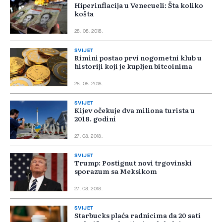
Hiperinflacija u Venecueli: Šta koliko
košta
28. 08. 2018.
SVIJET
Rimini postao prvi nogometni klub u
historiji koji je kupljen bitcoinima
28. 08. 2018.
SVIJET
Kijev očekuje dva miliona turista u
2018. godini
27. 08. 2018.
SVIJET
Trump: Postignut novi trgovinski
sporazum sa Meksikom
27. 08. 2018.
SVIJET
Starbucks plaća radnicima da 20 sati