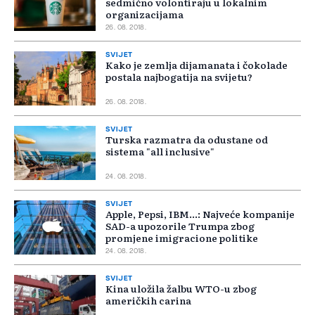
sedmično volontiraju u lokalnim
organizacijama
26. 08. 2018.
SVIJET
Kako je zemlja dijamanata i čokolade
postala najbogatija na svijetu?
26. 08. 2018.
SVIJET
Turska razmatra da odustane od
sistema "all inclusive"
24. 08. 2018.
SVIJET
Apple, Pepsi, IBM...: Najveće kompanije
SAD-a upozorile Trumpa zbog
promjene imigracione politike
24. 08. 2018.
SVIJET
Kina uložila žalbu WTO-u zbog
američkih carina