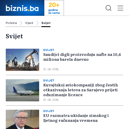
20+
godina
sa vama
Početna
Vijesti
Svijet
Svijet
SVIJET
Saudijci digli proizvodnju nafte na 10,4
miliona barela dnevno
31. 08. 2018.
SVIJET
Kuvajtskoj aviokompaniji zbog čestih
otkazivanja letova za Sarajevo prijeti
oduzimanje licence
31. 08. 2018.
SVIJET
EU razmatra ukidanje zimskog i
ljetnog računanja vremena