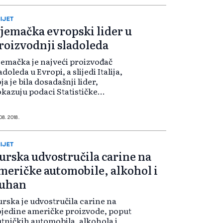
užbenom listu Republike Turske
javljena...
IJET
jemačka evropski lider u
roizvodnji sladoleda
emačka je najveći proizvođač
adoleda u Evropi, a slijedi Italija,
ja je bila dosadašnji lider,
kazuju podaci Statističke
ncelarije u Visbadenu. Njemačka
 lani proizvela 517 miliona litara
adoleda, a Italija 511. Slijede
 08. 2018.
ancu...
IJET
urska udvostručila carine na
meričke automobile, alkohol i
uhan
rska je udvostručila carine na
jedine američke proizvode, poput
tničkih automobila, alkohola i