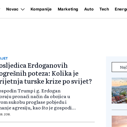
Novac
Kompanije
Marketing
Auto
Tech
Energ
IJET
osljedica Erdoganovih
Najč
ogrešnih poteza: Kolika je
rijetnja turske krize po svijet?
ospodin Trump i g. Erdogan
raju pronaći način da obojica u
om sukobu proglase pobjedu i
anje agresiju, kao što je gospodin
dogan prethodno učinio s Rusijom
08. 2018.
g. Trump sa Sjevernom Korejom.
 bi stvorilo prostor za Zapad,