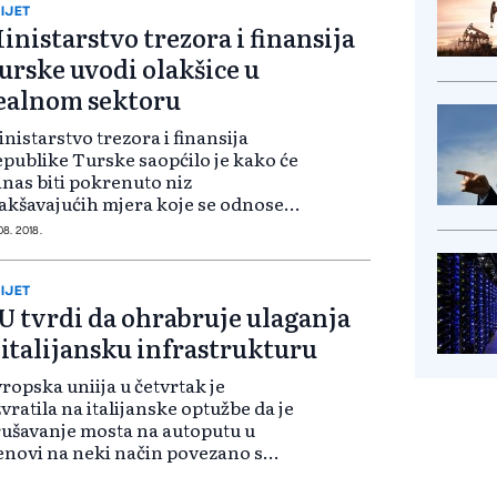
ljučuju...
IJET
inistarstvo trezora i finansija
urske uvodi olakšice u
ealnom sektoru
nistarstvo trezora i finansija
publike Turske saopćilo je kako će
nas biti pokrenuto niz
akšavajućih mjera koje se odnose
 kredite u bankama u realnom
08. 2018.
. Navedeno je kako kod
edita gdje je zbog povećanja kursa
šlo do...
IJET
U tvrdi da ohrabruje ulaganja
 italijansku infrastrukturu
ropska uniija u četvrtak je
vratila na italijanske optužbe da je
ušavanje mosta na autoputu u
novi na neki način povezano s
udžetskim ograničenjima
edenim izvan Italije. Portparol EU