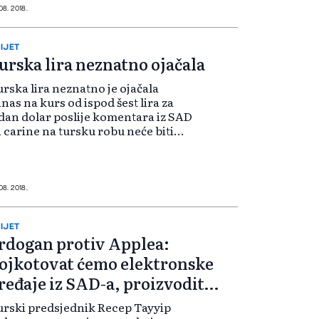
ristian Spahr reagovao je nakon
 08. 2018.
o je itali...
IJET
urska lira neznatno ojačala
rska lira neznatno je ojačala
nas na kurs od ispod šest lira za
dan dolar poslije komentara iz SAD
 carine na tursku robu neće biti
inute ni ako Ankara oslobodi
itvorenog američkog postora i
ećanja Katara da će investirati 15...
 08. 2018.
IJET
rdogan protiv Applea:
ojkotovat ćemo elektronske
ređaje iz SAD-a, proizvodit
emo naše
rski predsjednik Recep Tayyip