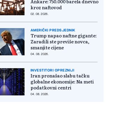
Ankare: 750.000 barela dnevno
kroz naftovod
02. 08. 2026.
AMERIČKI PREDSJEDNIK
Trump napao naftne gigante:
Zaradili ste previše novca,
smanjite cijene
04. 08. 2026.
INVESTITORI OPREZNIJI
Iran pronašao slabu tačku
globalne ekonomije: Na meti
podatkovni centri
04. 08. 2026.