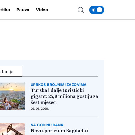
etika
Pauza
Video
itanije
UPRKOS BROJNIM IZAZOVIMA
Turska i dalje turistički
gigant: 25,8 miliona gostiju za
šest mjeseci
02. 08. 2026.
NA GODINU DANA
Novi sporazum Bagdada i