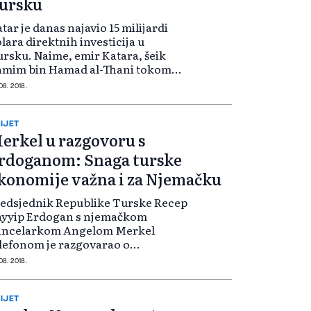
ursku
tar je danas najavio 15 milijardi
lara direktnih investicija u
Naime, emir Katara, šeik
amim bin Hamad al-Thani tokom
astanka sa predsjednikom
 08. 2018.
epublike Turske Recepom
yyipom Erdoganom istakao je da
 Katar vrlo brzo real...
IJET
erkel u razgovoru s
rdoganom: Snaga turske
konomije važna i za Njemačku
edsjednik Republike Turske Recep
ayyip Erdogan s njemačkom
ancelarkom Angelom Merkel
lefonom je razgovarao o
lateralnim odnosima, Siriji i
 08. 2018.
ugim aktuelnim pitanjima.
dogan i Merkel, navode izvori iz
eda turskog predsjednika,...
IJET