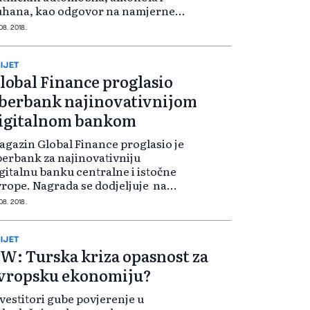
uhana, kao odgovor na namjerne
apade Amerike na tursku
 08. 2018.
onomiju, izjavio je turski
tpredsjednik Fuat Oktay. Spor
među dvije države e...
IJET
lobal Finance proglasio
berbank najinovativnijom
igitalnom bankom
gazin Global Finance proglasio je
erbank za najinovativniju
gitalnu banku centralne i istočne
rope. Nagrada se dodjeljuje na
novu aktivnosti korištenja
 08. 2018.
jsavremenije tehnologije u
užanju usluga klijentima.
erbank je također...
IJET
W: Turska kriza opasnost za
vropsku ekonomiju?
vestitori gube povjerenje u