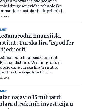
dogan prozvao je ove sedmice
ple i druge američke tehnološke
mpanije u nastojanju da pridobije
dršku za bojkotovanje njihovih
 08. 2018.
oizvoda te utječe na svoje
žavljane da kupuju uređaje
oizvedene u Tu...
IJET
eđunarodni finansijski
nstitut: Turska lira "ispod fer
rijednosti"
đunarodni finansijski institut
IF) sa sjedištem u Washingtonu je
općio da je turska lira trenutno
spod realne vrijednosti". U
vještaju IIF-a pod naslovom
 08. 2018.
konomske analize: Slika bilance
anja Turske" navodi se da je "turska
.
IJET
atar najavio 15 milijardi
olara direktnih investicija u