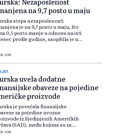
urska: Nezaposlenost
manjena na 9,7 posto u maju
rska stopa nezaposlenosti
anjena je na 9,7 posto u maju, što
 za 0,5 posto manje u odnosu na isti
esec prošle godine, saopštila je u
ijedu Turska statistička agencija
urkStat), javalja Anadolu Agency
A). TurkStat saopštio je d...
 08. 2018.
IJET
urska uvela dodatne
inansijske obaveze na pojedine
meričke proizvode
rska je povećala finansijske
aveze za pojedine uvozne
oizvode iz Sjedinjenih Američkih
žava (SAD), među kojima su za
ke one porasle za više od 100
 08. 2018.
sto, javlja Anadolu Agency (AA). U