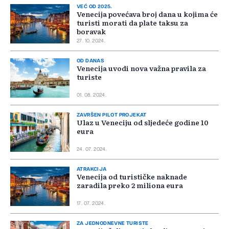
VEĆ OD 2025.
Venecija povećava broj dana u kojima će
turisti morati da plate taksu za
boravak
27. 10. 2024.
OD DANAS
Venecija uvodi nova važna pravila za
turiste
01. 08. 2024.
ZAVRŠEN PILOT PROJEKAT
Ulaz u Veneciju od sljedeće godine 10
eura
24. 07. 2024.
ATRAKCIJA
Venecija od turističke naknade
zaradila preko 2 miliona eura
17. 07. 2024.
ZA JEDNODNEVNE TURISTE