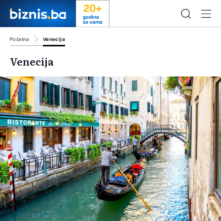
20+
godina
sa vama
Početna
Venecija
Venecija