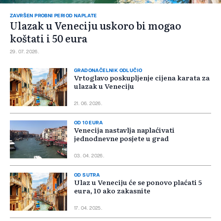
ZAVRŠEN PROBNI PERIOD NAPLATE
Ulazak u Veneciju uskoro bi mogao
koštati i 50 eura
29. 07. 2026.
GRADONAČELNIK ODLUČIO
Vrtoglavo poskupljenje cijena karata za
ulazak u Veneciju
21. 06. 2026.
OD 10 EURA
Venecija nastavlja naplaćivati
jednodnevne posjete u grad
03. 04. 2026.
OD SUTRA
Ulaz u Veneciju će se ponovo plaćati 5
eura, 10 ako zakasnite
17. 04. 2025.