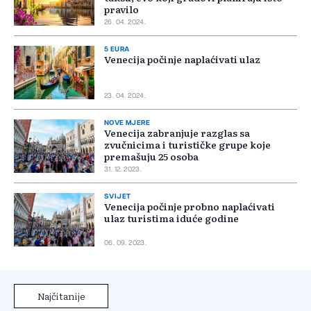
pravilo
26. 04. 2024.
5 EURA
Venecija počinje naplaćivati ulaz
23. 04. 2024.
NOVE MJERE
Venecija zabranjuje razglas sa
zvučnicima i turističke grupe koje
premašuju 25 osoba
31. 12. 2023.
SVIJET
Venecija počinje probno naplaćivati
ulaz turistima iduće godine
06. 09. 2023.
Najčitanije