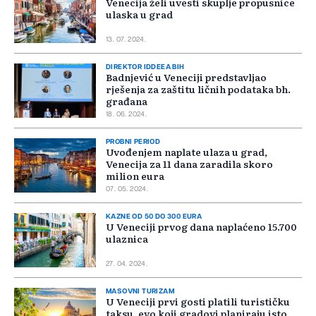
Venecija želi uvesti skuplje propusnice
ulaska u grad
13. 07. 2024.
DIREKTOR IDDEEA BIH
Badnjević u Veneciji predstavljao
rješenja za zaštitu ličnih podataka bh.
građana
18. 06. 2024.
PROBNI PERIOD
Uvođenjem naplate ulaza u grad,
Venecija za 11 dana zaradila skoro
milion eura
07. 05. 2024.
KAZNE OD 50 DO 300 EURA
U Veneciji prvog dana naplaćeno 15.700
ulaznica
27. 04. 2024.
MASOVNI TURIZAM
U Veneciji prvi gosti platili turističku
taksu, evo koji gradovi planiraju isto