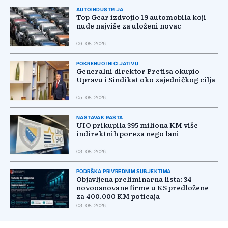
AUTOINDUSTRIJA
Top Gear izdvojio 19 automobila koji
nude najviše za uloženi novac
06. 08. 2026.
POKRENUO INICIJATIVU
Generalni direktor Pretisa okupio
Upravu i Sindikat oko zajedničkog cilja
05. 08. 2026.
NASTAVAK RASTA
UIO prikupila 395 miliona KM više
indirektnih poreza nego lani
03. 08. 2026.
PODRŠKA PRIVREDNIM SUBJEKTIMA
Objavljena preliminarna lista: 34
novoosnovane firme u KS predložene
za 400.000 KM poticaja
03. 08. 2026.