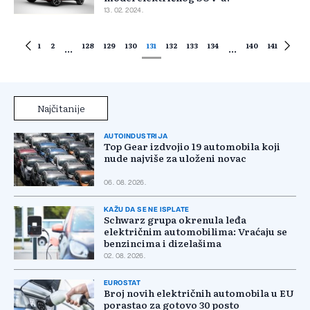
13. 02. 2024.
1
2
128
129
130
131
132
133
134
140
141
...
...
Najčitanije
AUTOINDUSTRIJA
Top Gear izdvojio 19 automobila koji
nude najviše za uloženi novac
06. 08. 2026.
KAŽU DA SE NE ISPLATE
Schwarz grupa okrenula leđa
električnim automobilima: Vraćaju se
benzincima i dizelašima
02. 08. 2026.
EUROSTAT
Broj novih električnih automobila u EU
porastao za gotovo 30 posto