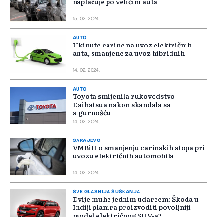
naplaćuje po veličini auta
15. 02. 2024.
AUTO
Ukinute carine na uvoz električnih
auta, smanjene za uvoz hibridnih
14. 02. 2024.
AUTO
Toyota smijenila rukovodstvo
Daihatsua nakon skandala sa
sigurnošću
14. 02. 2024.
SARAJEVO
VMBiH o smanjenju carinskih stopa pri
uvozu električnih automobila
14. 02. 2024.
SVE GLASNIJA ŠUŠKANJA
Dvije muhe jednim udarcem: Škoda u
Indiji planira proizvoditi povoljniji
model električnog SUV-a?