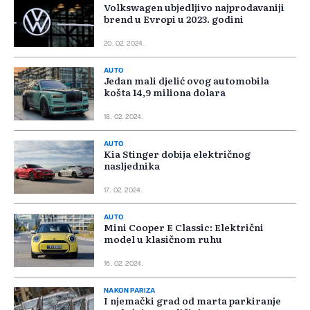
Volkswagen ubjedljivo najprodavaniji
brend u Evropi u 2023. godini
20. 02. 2024.
AUTO
Jedan mali djelić ovog automobila
košta 14,9 miliona dolara
18. 02. 2024.
AUTO
Kia Stinger dobija električnog
nasljednika
17. 02. 2024.
AUTO
Mini Cooper E Classic: Električni
model u klasičnom ruhu
16. 02. 2024.
NAKON PARIZA
I njemački grad od marta parkiranje