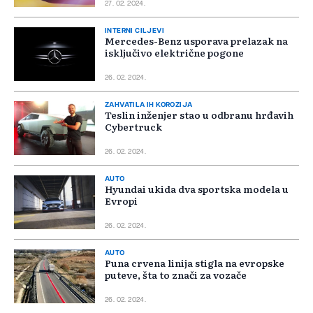
27. 02. 2024.
INTERNI CILJEVI
Mercedes-Benz usporava prelazak na
isključivo električne pogone
26. 02. 2024.
ZAHVATILA IH KOROZIJA
Teslin inženjer stao u odbranu hrđavih
Cybertruck
26. 02. 2024.
AUTO
Hyundai ukida dva sportska modela u
Evropi
26. 02. 2024.
AUTO
Puna crvena linija stigla na evropske
puteve, šta to znači za vozače
26. 02. 2024.