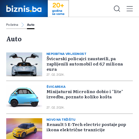
20+
godina
sa vama
Početna
Auto
Auto
NEPOBITNA VRIJEDNOST
Švicarski policajci zaustavili, pa
zaplijenili automobil od 6,7 miliona
eura
27. 02. 2024.
ŠVICARSKA
Minijaturni Microlino dobio i "lite"
izvedbu, poznato koliko košta
27. 02. 2024.
NOVO NA TRŽIŠTU
Renault 5 E-Tech electric postaje pop
ikona električne tranzicije