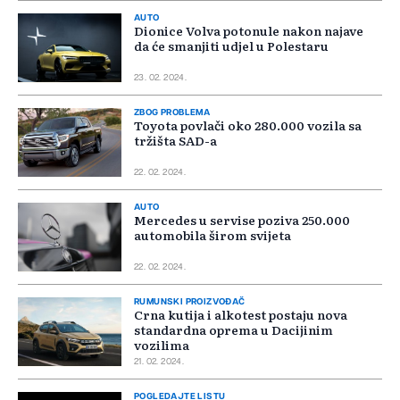
AUTO
Dionice Volva potonule nakon najave
da će smanjiti udjel u Polestaru
23. 02. 2024.
ZBOG PROBLEMA
Toyota povlači oko 280.000 vozila sa
tržišta SAD-a
22. 02. 2024.
AUTO
Mercedes u servise poziva 250.000
automobila širom svijeta
22. 02. 2024.
RUMUNSKI PROIZVOĐAČ
Crna kutija i alkotest postaju nova
standardna oprema u Dacijinim
vozilima
21. 02. 2024.
POGLEDAJTE LISTU