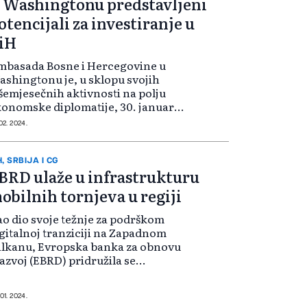
 Washingtonu predstavljeni
otencijali za investiranje u
iH
mbasada Bosne i Hercegovine u
shingtonu je, u sklopu svojih
šemjesečnih aktivnosti na polju
onomske diplomatije, 30. januara
ganizovala Okrugli sto na temu:
 02. 2024.
gledi za unaprjeđenje ekonomskih
trgovinskih odnosa između Bosne i
rcegovine i Sjedinjenih
H, SRBIJA I CG
BRD ulaže u infrastrukturu
meričkih Država.
obilnih tornjeva u regiji
o dio svoje težnje za podrškom
gitalnoj tranziciji na Zapadnom
alkanu, Evropska banka za obnovu
razvoj (EBRD) pridružila se
onzorciju međunarodnih ulagača
redvođenih Actisom, vodećim
obalnim ulagačem u održivu
 01. 2024.