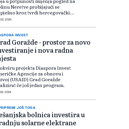
ja u potpunosti mijenja pogled na
linu Neretve probijajući se
pješno kroz tvrdi hercegovački
men trebala bi se završiti ove
 02. 2024.
dine i povezati s autocestom na
ridoru 5C.
ASPORA INVEST
rad Goražde - prostor za novo
nvestiranje i nova radna
jesta
okviru projekta Diaspora Invest
eričke Agencije za obnovu i
zvoj (USAID) Grad Goražde
alizirat će još jedan program.
 02. 2024.
PRIPREMI JOŠ TOGA
ešanjska bolnica investira u
radnju solarne elektrane