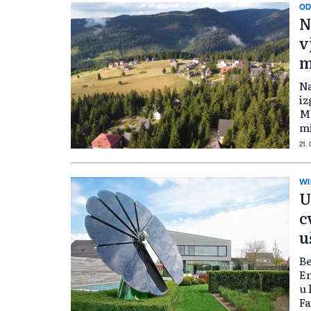
OD
N
v
m
Na
iz
MW
mi
21.
WI
U
c
u
B
En
u 
Fa