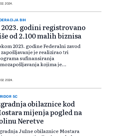
rtnerstvo novim ekološki
 02. 2024.
ihvatljivim projektom.
DERACIJA BIH
 2023. godini registrovano
iše od 2.100 malih biznisa
kom 2023. godine Federalni zavod
 zapošljavanje je realizirao tri
rograma sufinansiranja
mozapošljavanja kojima je
održano pokretanje poslovnih
elatnosti, odnosno registracija
znisa za mlade, žene, demobilisane
 02. 2024.
rce, ali i ostale kategorije
ezaposlenih osoba.
RIDOR 5C
zgradnja obilaznice kod
ostara mijenja pogled na
olinu Neretve
gradnja Južne obilaznice Mostara