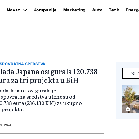
Novac
Kompanije
Marketing
Auto
Tech
Energ
SPOVRATNA SREDSTVA
lada Japana osigurala 120.738
Najč
ura za tri projekta u BiH
ada Japana osigurala je
spovratna sredstva u iznosu od
0.738 eura (236.130 KM) za ukupno
i projekta.
 02. 2024.