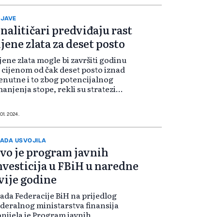
frastrukturu.
JAVE
nalitičari predviđaju rast
ijene zlata za deset posto
jene zlata mogle bi završiti godinu
 cijenom od čak deset posto iznad
enutne i to zbog potencijalnog
anjenja stope, rekli su stratezi
S-a, uprkos padu početkom 2024.
odine.
 01. 2024.
ADA USVOJILA
vo je program javnih
nvesticija u FBiH u naredne
vije godine
ada Federacije BiH na prijedlog
deralnog ministarstva finansija
nijela je Program javnih