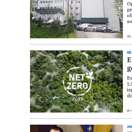
Op
pr
ob
so
di
05.
NE
E
g
Ev
1,
is
do
01.
AM