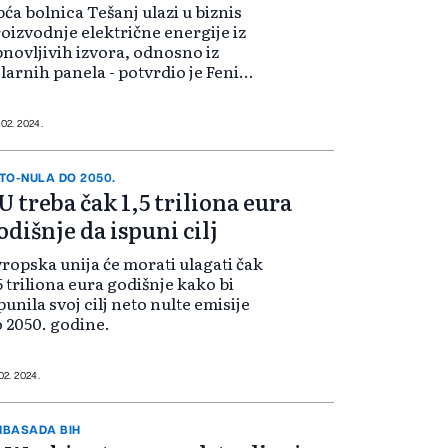
ća bolnica Tešanj ulazi u biznis
oizvodnje električne energije iz
novljivih izvora, odnosno iz
larnih panela - potvrdio je Feni
rektor te ustanove Omer Bedak.
 02. 2024.
TO-NULA DO 2050.
U treba čak 1,5 triliona eura
odišnje da ispuni cilj
ropska unija će morati ulagati čak
5 triliona eura godišnje kako bi
punila svoj cilj neto nulte emisije
 2050. godine.
 02. 2024.
BASADA BIH