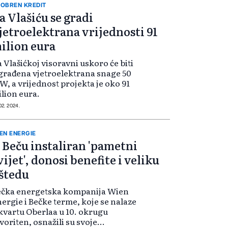
OBREN KREDIT
a Vlašiću se gradi
jetroelektrana vrijednosti 91
ilion eura
 Vlašićkoj visoravni uskoro će biti
građena vjetroelektrana snage 50
, a vrijednost projekta je oko 91
lion eura.
 02. 2024.
EN ENERGIE
 Beču instaliran 'pametni
vijet', donosi benefite i veliku
štedu
ečka energetska kompanija Wien
ergie i Bečke terme, koje se nalaze
kvartu Oberlaa u 10. okrugu
voriten, osnažili su svoje