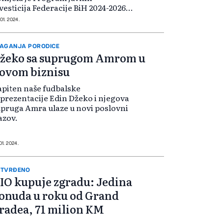
vesticija Federacije BiH 2024-2026.
odina.
 01. 2024.
AGANJA PORODICE
žeko sa suprugom Amrom u
ovom biznisu
piten naše fudbalske
prezentacije Edin Džeko i njegova
pruga Amra ulaze u novi poslovni
azov.
01. 2024.
OTVRĐENO
IO kupuje zgradu: Jedina
onuda u roku od Grand
radea, 71 milion KM