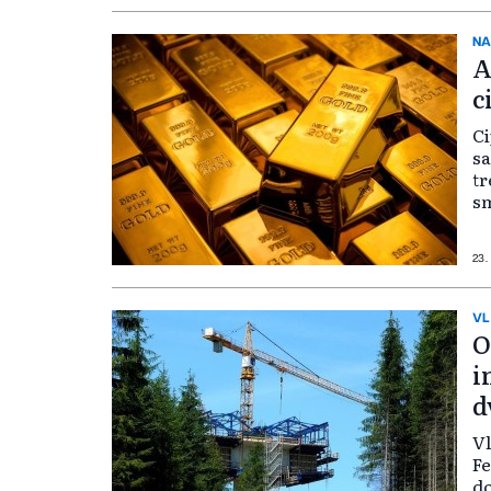
in
NA
A
c
Ci
sa
tr
sm
UB
g
23.
VL
O
i
d
Vl
Fe
do