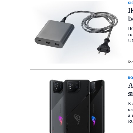
SI
I
b
IK
n
US
10. 
RO
A
s
Ko
sa
a 
R