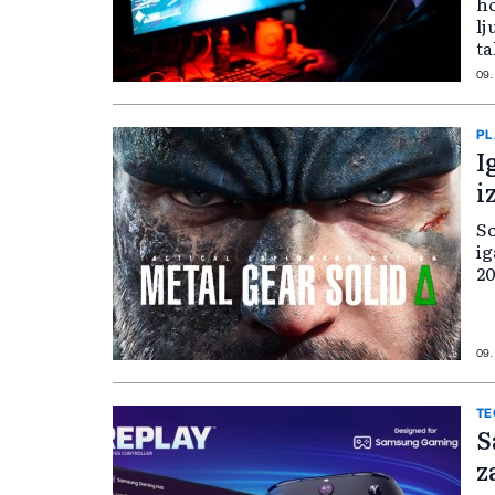
ho
lj
ta
09.
PL
I
i
So
ig
20
09.
TE
S
z