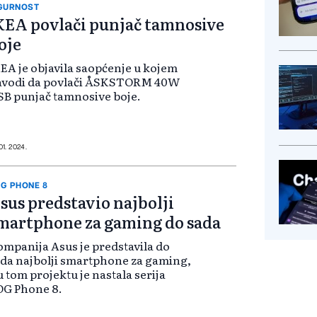
GURNOST
KEA povlači punjač tamnosive
oje
EA je objavila saopćenje u kojem
avodi da povlači ÅSKSTORM 40W
B punjač tamnosive boje.
01. 2024.
G PHONE 8
sus predstavio najbolji
martphone za gaming do sada
mpanija Asus je predstavila do
da najbolji smartphone za gaming,
u tom projektu je nastala serija
OG Phone 8.