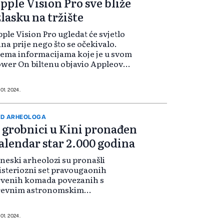
pple Vision Pro sve bliže
zlasku na tržište
ple Vision Pro ugledat će svjetlo
na prije nego što se očekivalo.
ema informacijama koje je u svom
wer On biltenu objavio Appleov
alitičar i Bloombergov reporter,
rk Gurman, najava Vision Proa
ekuje se već za nekoliko dana, a
 01. 2024.
četak prodaje u februaru.
D ARHEOLOGA
 grobnici u Kini pronađen
alendar star 2.000 godina
neski arheolozi su pronašli
steriozni set pravougaonih
rvenih komada povezanih s
revnim astronomskim
lendarom. Artefakti su otkriveni u
uzetno dobro očuvanoj grobnici
aroj 2.000 godina, koja se nalazi na
 01. 2024.