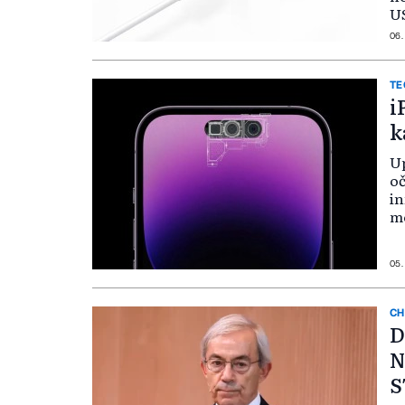
US
06.
TE
i
k
Up
oč
in
mo
05.
CH
D
N
S