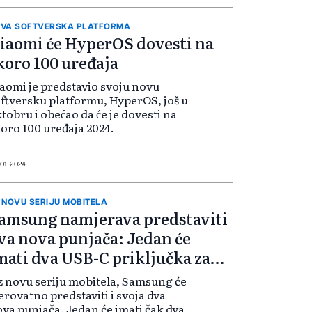
gozapadu Kine.
VA SOFTVERSKA PLATFORMA
iaomi će HyperOS dovesti na
koro 100 uređaja
aomi je predstavio svoju novu
ftversku platformu, HyperOS, još u
tobru i obećao da će je dovesti na
oro 100 uređaja 2024.
 01. 2024.
 NOVU SERIJU MOBITELA
amsung namjerava predstaviti
va nova punjača: Jedan će
mati dva USB-C priključka za
unjenje?
 novu seriju mobitela, Samsung će
erovatno predstaviti i svoja dva
va punjača. Jedan će imati čak dva