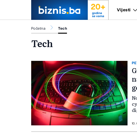
20+
Vijesti
godina
sa vama
Početna
Tech
Tech
PE
G
n
g
No
cy
di
10. 