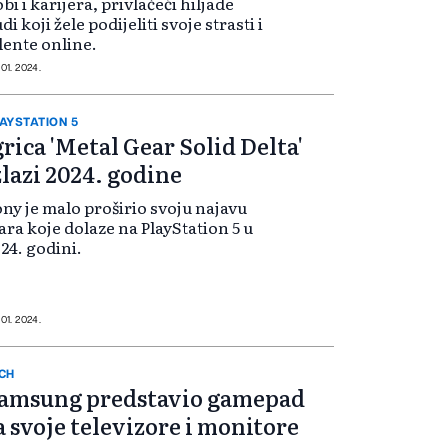
bi i karijera, privlačeći hiljade
udi koji žele podijeliti svoje strasti i
lente online.
 01. 2024.
AYSTATION 5
grica 'Metal Gear Solid Delta'
zlazi 2024. godine
ny je malo proširio svoju najavu
ara koje dolaze na PlayStation 5 u
24. godini.
 01. 2024.
CH
amsung predstavio gamepad
a svoje televizore i monitore