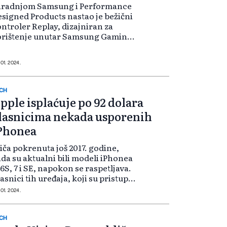
aradnjom Samsung i Performance
signed Products nastao je bežični
ntroler Replay, dizajniran za
orištenje unutar Samsung Gaming
b aplikacije.
 01. 2024.
CH
pple isplaćuje po 92 dolara
lasnicima nekada usporenih
Phonea
iča pokrenuta još 2017. godine,
da su aktualni bili modeli iPhonea
 6S, 7 i SE, napokon se raspetljava.
asnici tih uređaja, koji su pristupili
lektivnoj tužbi, sada dobivaju
 01. 2024.
plate
CH