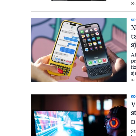
09.
SP
N
t
s
Ak
pr
fi
sj
09.
KO
V
s
n
St