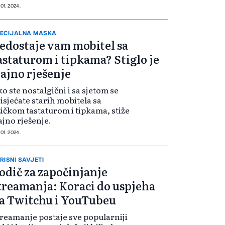
 01. 2024.
ECIJALNA MASKA
edostaje vam mobitel sa
astaturom i tipkama? Stiglo je
jajno rješenje
o ste nostalgični i sa sjetom se
isjećate starih mobitela sa
zičkom tastaturom i tipkama, stiže
ajno rješenje.
 01. 2024.
RISNI SAVJETI
odič za započinjanje
treamanja: Koraci do uspjeha
a Twitchu i YouTubeu
reamanje postaje sve popularniji