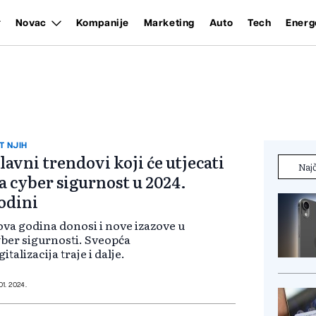
Novac
Kompanije
Marketing
Auto
Tech
Energ
T NJIH
lavni trendovi koji će utjecati
Najč
a cyber sigurnost u 2024.
odini
va godina donosi i nove izazove u
ber sigurnosti. Sveopća
gitalizacija traje i dalje.
01. 2024.