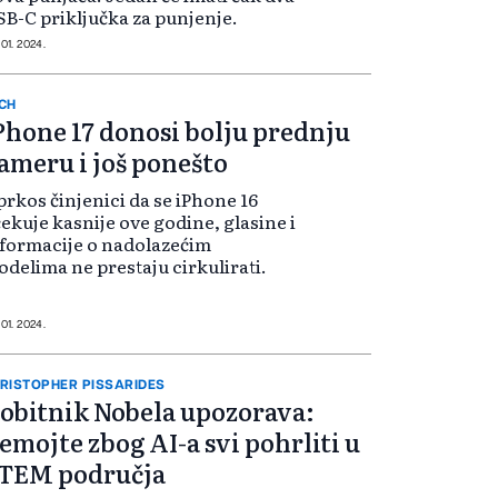
B-C priključka za punjenje.
 01. 2024.
CH
Phone 17 donosi bolju prednju
ameru i još ponešto
rkos činjenici da se iPhone 16
ekuje kasnije ove godine, glasine i
formacije o nadolazećim
delima ne prestaju cirkulirati.
 01. 2024.
RISTOPHER PISSARIDES
obitnik Nobela upozorava:
emojte zbog AI-a svi pohrliti u
TEM područja