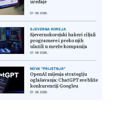
uređaje
07. 08. 2026.
SJEVERNA KOREJA
Sjevernokorejski hakeri ciljali
programere i preko njih
ulazili u mreže kompanija
07. 08. 2026.
NOVA "PRIJETNJA"
OpenAI mijenja strategiju
oglašavanja: ChatGPT sve bliže
konkurenciji Googleu
07. 08. 2026.