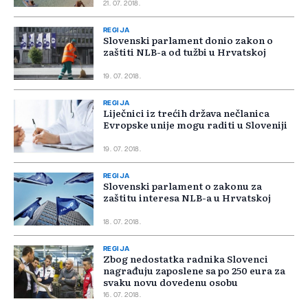
21. 07. 2018.
REGIJA
Slovenski parlament donio zakon o
zaštiti NLB-a od tužbi u Hrvatskoj
19. 07. 2018.
REGIJA
Liječnici iz trećih država nečlanica
Evropske unije mogu raditi u Sloveniji
19. 07. 2018.
REGIJA
Slovenski parlament o zakonu za
zaštitu interesa NLB-a u Hrvatskoj
18. 07. 2018.
REGIJA
Zbog nedostatka radnika Slovenci
nagrađuju zaposlene sa po 250 eura za
svaku novu dovedenu osobu
16. 07. 2018.