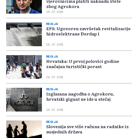
vjerovnicima platiti naknadu štete
zbog Agrokora
05. 07. 2018.
REGIJA
EPS: Ugovoren završetak revitalizacije
hidroelektrane Đerdap 1
05. 07. 2018.
REGIJA
Hrvatska: U prvoj polovici godine
značajan turistički porast
04. 07. 2018.
REGIJA
Izglasana nagodba o Agrokoru,
hrvatski gigant ne ide u stečaj
04. 07. 2018.
REGIJA
Slovenija sve više računa na radnike iz
susjednih država