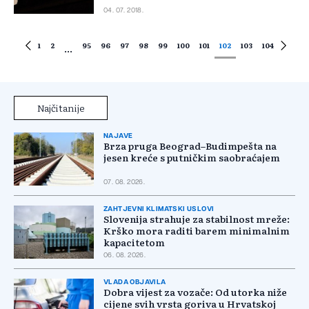
04. 07. 2018.
1
2
95
96
97
98
99
100
101
102
103
104
...
Najčitanije
NAJAVE
Brza pruga Beograd–Budimpešta na
jesen kreće s putničkim saobraćajem
07. 08. 2026.
ZAHTJEVNI KLIMATSKI USLOVI
Slovenija strahuje za stabilnost mreže:
Krško mora raditi barem minimalnim
kapacitetom
06. 08. 2026.
VLADA OBJAVILA
Dobra vijest za vozače: Od utorka niže
cijene svih vrsta goriva u Hrvatskoj