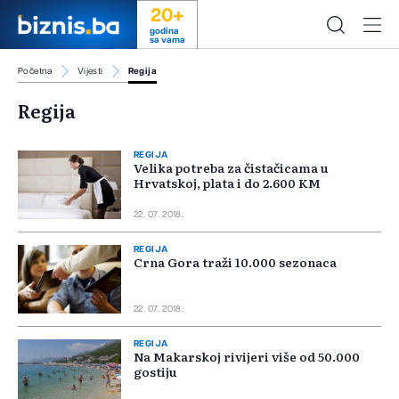
20+
godina
sa vama
Početna
Vijesti
Regija
Regija
REGIJA
Velika potreba za čistačicama u
Hrvatskoj, plata i do 2.600 KM
22. 07. 2018.
REGIJA
Crna Gora traži 10.000 sezonaca
22. 07. 2018.
REGIJA
Na Makarskoj rivijeri više od 50.000
gostiju