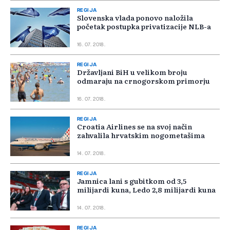
REGIJA
Slovenska vlada ponovo naložila
početak postupka privatizacije NLB-a
16. 07. 2018.
REGIJA
Državljani BiH u velikom broju
odmaraju na crnogorskom primorju
16. 07. 2018.
REGIJA
Croatia Airlines se na svoj način
zahvalila hrvatskim nogometašima
14. 07. 2018.
REGIJA
Jamnica lani s gubitkom od 3,5
milijardi kuna, Ledo 2,8 milijardi kuna
14. 07. 2018.
REGIJA