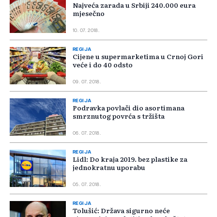
Najveća zarada u Srbiji 240.000 eura
mjesečno
10. 07. 2018.
REGIJA
Cijene u supermarketima u Crnoj Gori
veće i do 40 odsto
09. 07. 2018.
REGIJA
Podravka povlači dio asortimana
smrznutog povrća s tržišta
06. 07. 2018.
REGIJA
Lidl: Do kraja 2019. bez plastike za
jednokratnu uporabu
05. 07. 2018.
REGIJA
Tolušić: Država sigurno neće